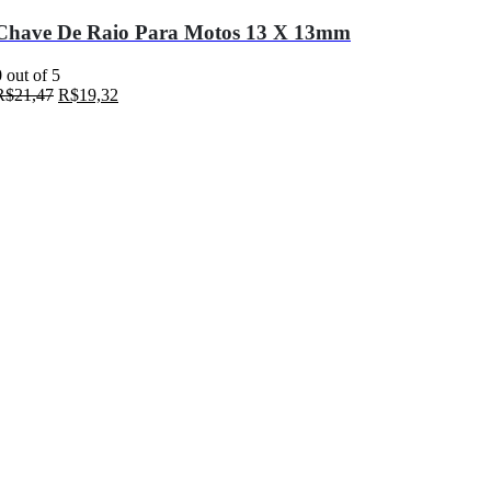
Chave De Raio Para Motos 13 X 13mm
0
out of 5
R$
21,47
R$
19,32