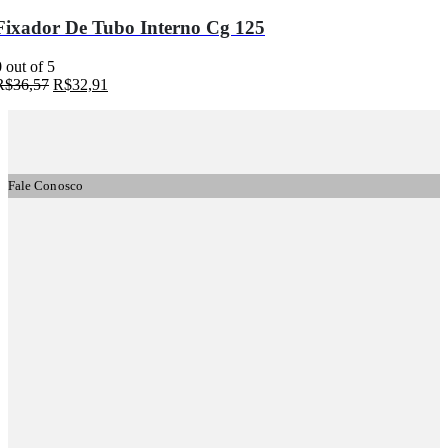
Fixador De Tubo Interno Cg 125
0
out of 5
R$
36,57
R$
32,91
Fale Conosco