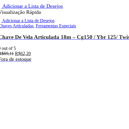
Adicionar a Lista de Desejos
Visualização Rápida
Adicionar a Lista de Desejos
Chaves Articuladas
,
Ferramentas Especiais
Chave De Vela Articulada 18m – Cg150 / Ybr 125/ Twis
0
out of 5
R$
69,11
R$
62,20
Fora de estoque