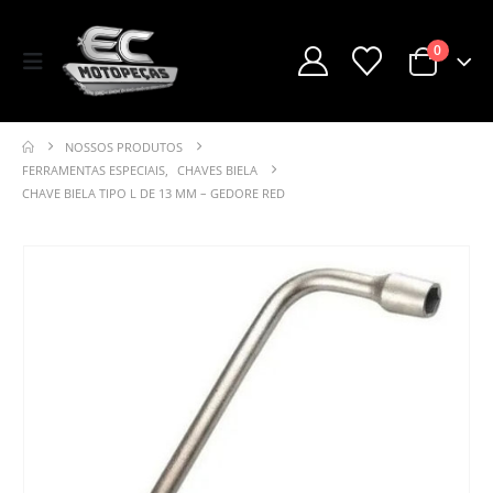
0
NOSSOS PRODUTOS
FERRAMENTAS ESPECIAIS
,
CHAVES BIELA
CHAVE BIELA TIPO L DE 13 MM – GEDORE RED