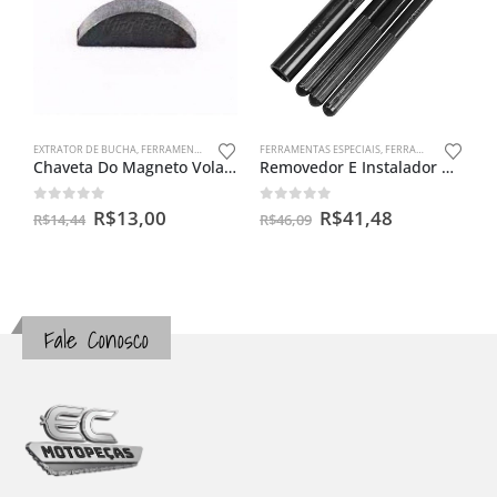
EXTRATOR DE BUCHA
,
FERRAMENTAS ESPECIAIS
FERRAMENTAS ESPECIAIS
,
FERRAMENTAS PARA VÁLVULAS
Chaveta Do Magneto Volante Rx /dt 180/tdr/dt/yamaha Antigas
Removedor E Instalador De Guia Valvulas P/ Moto Universal
0
out of 5
0
out of 5
R$
13,00
R$
41,48
R$
14,44
R$
46,09
Fale Conosco