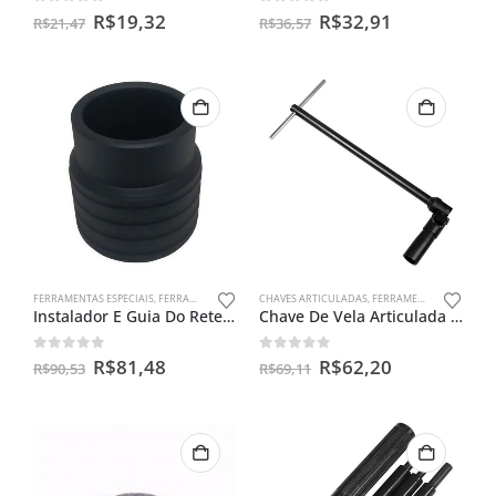
0
out of 5
0
out of 5
R$
19,32
R$
32,91
R$
21,47
R$
36,57
FERRAMENTAS ESPECIAIS
,
FERRAMENTAS PARA BENGALAS
CHAVES ARTICULADAS
,
FERRAMENTAS ESPECIAIS
Instalador E Guia Do Retentor De Bengala Yamaha Crosser 150
Chave De Vela Articulada 16m – Cg150 / Ybr 125/ Twister
0
out of 5
0
out of 5
R$
81,48
R$
62,20
R$
90,53
R$
69,11