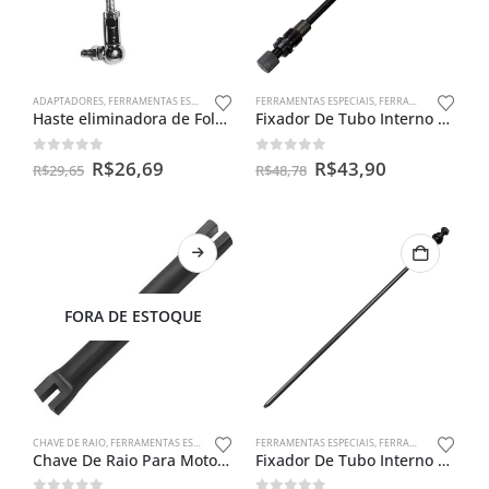
ADAPTADORES
,
FERRAMENTAS ESPECIAIS
FERRAMENTAS ESPECIAIS
,
FERRAMENTAS PARA BENGALAS
Haste eliminadora de Folga do Pedal do Câmbio – Honda Twister e CB 300
Fixador De Tubo Interno Cg 150
0
out of 5
0
out of 5
R$
26,69
R$
43,90
R$
29,65
R$
48,78
FORA DE ESTOQUE
CHAVE DE RAIO
,
FERRAMENTAS ESPECIAIS
FERRAMENTAS ESPECIAIS
,
FERRAMENTAS PARA BENGALAS
Chave De Raio Para Motos 13 X 13mm
Fixador De Tubo Interno Cg 125