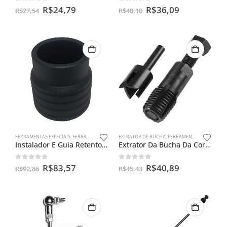
0
out of 5
0
out of 5
R$
24,79
R$
36,09
R$
27,54
R$
40,10
FERRAMENTAS ESPECIAIS
,
FERRAMENTAS PARA BENGALAS
EXTRATOR DE BUCHA
,
FERRAMENTAS ESPECIAIS
Instalador E Guia Retentor De Bengala Cg 150
Extrator Da Bucha Da Coroa
0
out of 5
0
out of 5
R$
83,57
R$
40,89
R$
92,86
R$
45,43