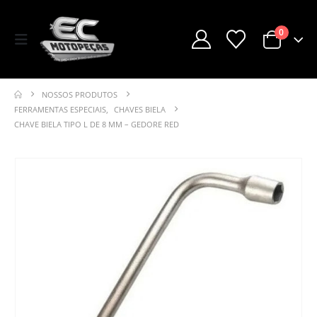
0
NOSSOS PRODUTOS
FERRAMENTAS ESPECIAIS
,
CHAVES BIELA
CHAVE BIELA TIPO L DE 8 MM – GEDORE RED