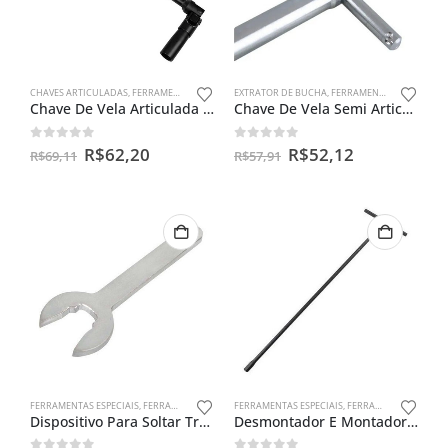
CHAVES ARTICULADAS
,
FERRAMENTAS ESPECIAIS
EXTRATOR DE BUCHA
,
FERRAMENTAS ESPECIAIS
Chave De Vela Articulada 16m – Cg150 / Ybr 125/ Twister
Chave De Vela Semi Articulada 18mm
0
out of 5
0
out of 5
R$
62,20
R$
52,12
R$
69,11
R$
57,91
FERRAMENTAS ESPECIAIS
,
FERRAMENTAS PARA INJEÇÃO
FERRAMENTAS ESPECIAIS
,
FERRAMENTAS PARA BENGALAS
Dispositivo Para Soltar Trava Do Bico De Injeção Para Moto
Desmontador E Montador De Bengalas Ybr 125