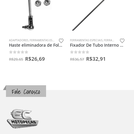
ADAPTADORES
,
FERRAMENTAS ESPECIAIS
FERRAMENTAS ESPECIAIS
,
FERRAMENTAS PARA BENGALAS
Haste eliminadora de Folga do Pedal do Câmbio – Honda Twister e CB 300
Fixador De Tubo Interno Cg 125
0
out of 5
0
out of 5
R$
26,69
R$
32,91
R$
29,65
R$
36,57
Fale Conosco