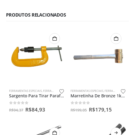
PRODUTOS RELACIONADOS
FERRAMENTAS ESPECIAIS
,
FERRAMENTAS PARA FILTROS CENTRÍFUGO
FERRAMENTAS ESPECIAIS
,
FERRAMENTAS PARA VIRABREQUIM
Sargento Para Tirar Parafuso Do Filtro Centrífugo Da Moto
Marretinha De Bronze 1kg Para Alinhamento De Virabrequim
0
out of 5
0
out of 5
R$
84,93
R$
179,15
R$
94,37
R$
199,05