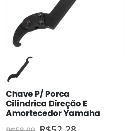
Chave P/ Porca
Cilíndrica Direção E
Amortecedor Yamaha
R$
52,28
R$
58,09