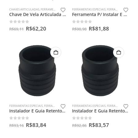
CHAVES ARTICULADAS
,
FERRAMENTAS ESPECIAIS
FERRAMENTAS ESPECIAIS
,
FERRAMENTAS PARA BENGALAS
Chave De Vela Articulada 16m – Cg150 / Ybr 125/ Twister
Ferramenta P/ Instalar E Guiar Retentor De Bengala Da Cg/ml
0
out of 5
0
out of 5
R$
62,20
R$
81,88
R$
69,11
R$
90,98
FERRAMENTAS ESPECIAIS
,
FERRAMENTAS PARA BENGALAS
FERRAMENTAS ESPECIAIS
,
SEM CATEGORIA
,
FERRAMENTAS PARA BENGALAS
Instalador E Guia Retentor De Bengala Ybr 125
Instalador E Guia Retentor De Bengala Cg 150
0
out of 5
0
out of 5
R$
83,84
R$
83,57
R$
93,16
R$
92,86