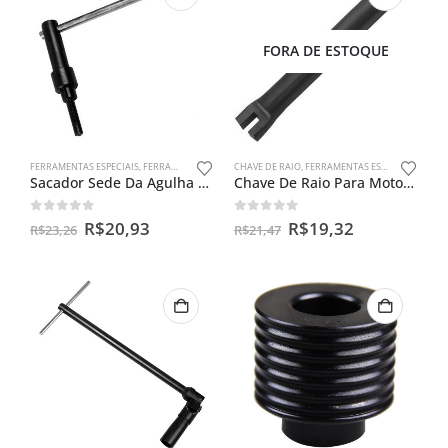
FORA DE ESTOQUE
FERRAMENTAS ESPECIAIS
,
FERRAMENTAS PARA CARBURADORES
CHAVE DE RAIO
,
FERRAMENTAS ESPECIAIS
Sacador Sede Da Agulha Do Carburador Universal
Chave De Raio Para Motos 13 X 13mm
0
out of 5
0
out of 5
R$
20,93
R$
19,32
R$
23,26
R$
21,47