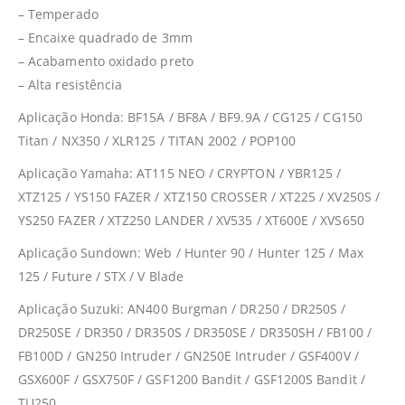
– Temperado
– Encaixe quadrado de 3mm
– Acabamento oxidado preto
– Alta resistência
Aplicação Honda: BF15A / BF8A / BF9.9A / CG125 / CG150
Titan / NX350 / XLR125 / TITAN 2002 / POP100
Aplicação Yamaha: AT115 NEO / CRYPTON / YBR125 /
XTZ125 / YS150 FAZER / XTZ150 CROSSER / XT225 / XV250S /
YS250 FAZER / XTZ250 LANDER / XV535 / XT600E / XVS650
Aplicação Sundown: Web / Hunter 90 / Hunter 125 / Max
125 / Future / STX / V Blade
Aplicação Suzuki: AN400 Burgman / DR250 / DR250S /
DR250SE / DR350 / DR350S / DR350SE / DR350SH / FB100 /
FB100D / GN250 Intruder / GN250E Intruder / GSF400V /
GSX600F / GSX750F / GSF1200 Bandit / GSF1200S Bandit /
TU250