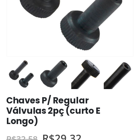
Chaves P/ Regular
Válvulas 2pç (curto E
Longo)
R$
29,32
R$
32,58