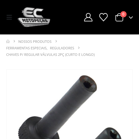
0
NOSSOS PRODUTOS
FERRAMENTAS ESPECIAIS
,
REGULADORES
CHAVES P/ REGULAR VÁLVULAS 2PÇ (CURTO E LONGO)