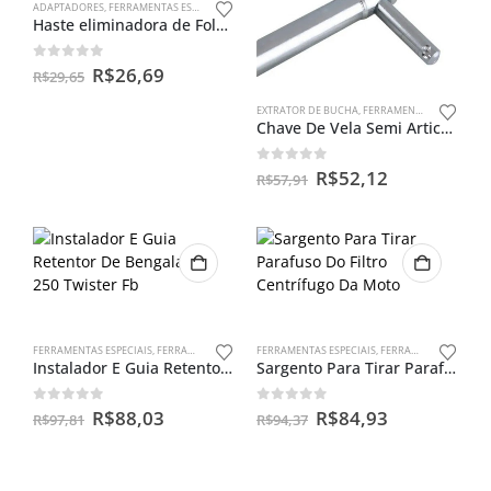
ADAPTADORES
,
FERRAMENTAS ESPECIAIS
Haste eliminadora de Folga do Pedal do Câmbio – Honda Twister e CB 300
0
out of 5
R$
26,69
R$
29,65
EXTRATOR DE BUCHA
,
FERRAMENTAS ESPECIAIS
Chave De Vela Semi Articulada 16mm
0
out of 5
R$
52,12
R$
57,91
FERRAMENTAS ESPECIAIS
,
FERRAMENTAS PARA BENGALAS
FERRAMENTAS ESPECIAIS
,
FERRAMENTAS PARA FILTROS CENTRÍFUGO
Instalador E Guia Retentor De Bengala Cbx 250 Twister Fb
Sargento Para Tirar Parafuso Do Filtro Centrífugo Da Moto
0
out of 5
0
out of 5
R$
88,03
R$
84,93
R$
97,81
R$
94,37