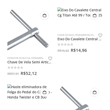
CHAVE DE RAIO
,
FERRAMENTAS ESPECIAIS
Eixo Do Cavalete Central Cg Titan Até 99 / Today 125
0
out of 5
R$
14,96
R$
16,62
EXTRATOR DE BUCHA
,
FERRAMENTAS ESPECIAIS
Chave De Vela Semi Articulada 18mm
0
out of 5
R$
52,12
R$
57,91