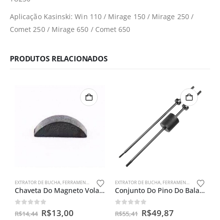
Aplicação Kasinski: Win 110 / Mirage 150 / Mirage 250 /
Comet 250 / Mirage 650 / Comet 650
PRODUTOS RELACIONADOS
EXTRATOR DE BUCHA
,
FERRAMENTAS ESPECIAIS
EXTRATOR DE BUCHA
,
FERRAMENTAS ESPECIAIS
Chaveta Do Magneto Volante Rx /dt 180/tdr/dt/yamaha Antigas
Conjunto Do Pino Do Balancim Da Yamaha 4 Tempos
0
out of 5
0
out of 5
R$
13,00
R$
49,87
R$
14,44
R$
55,41