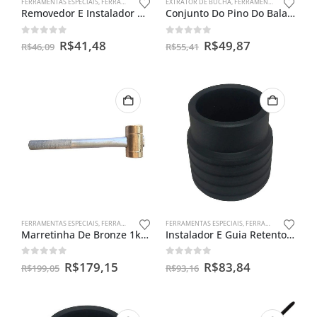
FERRAMENTAS ESPECIAIS
,
FERRAMENTAS PARA VÁLVULAS
EXTRATOR DE BUCHA
,
FERRAMENTAS ESPECIAIS
Removedor E Instalador De Guia Valvulas P/ Moto Universal
Conjunto Do Pino Do Balancim Da Yamaha 4 Tempos
0
out of 5
0
out of 5
R$
41,48
R$
49,87
R$
46,09
R$
55,41
FERRAMENTAS ESPECIAIS
,
FERRAMENTAS PARA VIRABREQUIM
FERRAMENTAS ESPECIAIS
,
FERRAMENTAS PARA BENGALAS
Marretinha De Bronze 1kg Para Alinhamento De Virabrequim
Instalador E Guia Retentor De Bengala Ybr 125
0
out of 5
0
out of 5
R$
179,15
R$
83,84
R$
199,05
R$
93,16