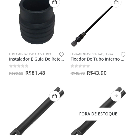
FERRAMENTAS ESPECIAIS
,
FERRAMENTAS PARA BENGALAS
FERRAMENTAS ESPECIAIS
,
FERRAMENTAS PARA BENGALAS
Instalador E Guia Do Retentor De Bengala Yamaha Crosser 150
Fixador De Tubo Interno Cg 150
0
out of 5
0
out of 5
R$
81,48
R$
43,90
R$
90,53
R$
48,78
FORA DE ESTOQUE