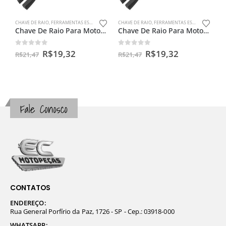
CHAVE DE RAIO
,
FERRAMENTAS ESPECIAIS
CHAVE DE RAIO
,
FERRAMENTAS ESPECIAIS
Chave De Raio Para Motos 8 X 9mm
Chave De Raio Para Motos 13 X 13mm
0
out of 5
0
out of 5
R$
19,32
R$
19,32
R$
21,47
R$
21,47
Fale Conosco
CONTATOS
ENDEREÇO:
Rua General Porfírio da Paz, 1726 - SP - Cep.: 03918-000
WHATSAPP: