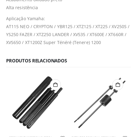
Alta resistência
Aplicação Yamaha:
AT115 NEO / CRYPTON / YBR125 / XTZ125 / XT225 / XV250S /
YS250 FAZER / XTZ250 LANDER / XV535 / XT600E / XT660R /
XVS650 / XT1200Z Super Ténéré (Tenere) 1200
PRODUTOS RELACIONADOS