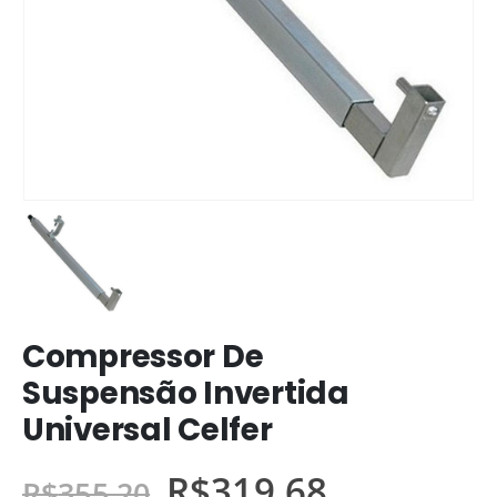
Compressor De
Suspensão Invertida
Universal Celfer
R$
319,68
R$
355,20