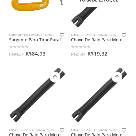
FERRAMENTAS ESPECIAIS
,
FERRAMENTAS PARA FILTROS CENTRÍFUGO
CHAVE DE RAIO
,
FERRAMENTAS ESPECIAIS
Sargento Para Tirar Parafuso Do Filtro Centrífugo Da Moto
Chave De Raio Para Motos 13 X 13mm
0
out of 5
0
out of 5
R$
84,93
R$
19,32
R$
94,37
R$
21,47
CHAVE DE RAIO
,
FERRAMENTAS ESPECIAIS
CHAVE DE RAIO
,
FERRAMENTAS ESPECIAIS
Chave De Raio Para Motos 11 X 12mm
Chave De Raio Para Motos 8 X 9mm