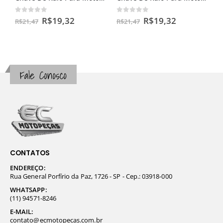
0
out of 5
0
out of 5
R$
19,32
R$
19,32
R$
21,47
R$
21,47
Fale Conosco
CONTATOS
ENDEREÇO:
Rua General Porfírio da Paz, 1726 - SP - Cep.: 03918-000
WHATSAPP:
(11) 94571-8246
E-MAIL:
contato@ecmotopecas.com.br