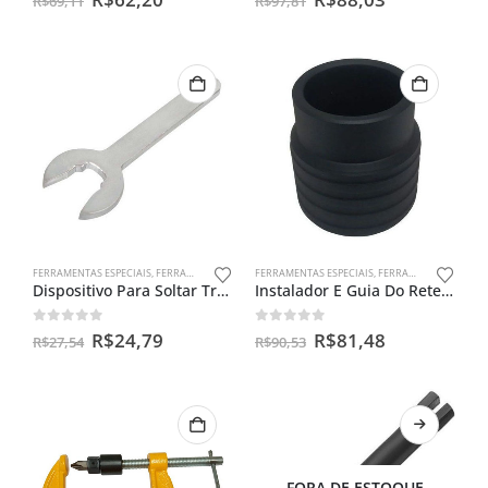
R$
69,11
R$
97,81
FERRAMENTAS ESPECIAIS
,
FERRAMENTAS PARA INJEÇÃO
FERRAMENTAS ESPECIAIS
,
FERRAMENTAS PARA BENGALAS
Dispositivo Para Soltar Trava Do Bico De Injeção Para Moto
Instalador E Guia Do Retentor De Bengala Yamaha Crosser 150
0
out of 5
0
out of 5
R$
24,79
R$
81,48
R$
27,54
R$
90,53
FORA DE ESTOQUE