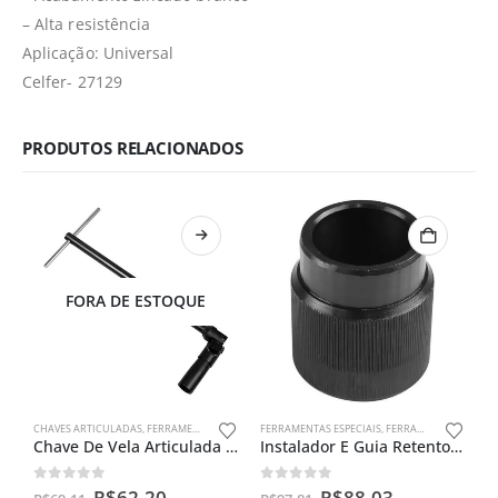
– Alta resistência
Aplicação: Universal
Celfer- 27129
PRODUTOS RELACIONADOS
FORA DE ESTOQUE
CHAVES ARTICULADAS
,
FERRAMENTAS ESPECIAIS
FERRAMENTAS ESPECIAIS
,
FERRAMENTAS PARA BENGALAS
Chave De Vela Articulada 18m – Cg150 / Ybr 125/ Twister
Instalador E Guia Retentor De Bengala Cbx 250 Twister Fb
0
out of 5
0
out of 5
R$
62,20
R$
88,03