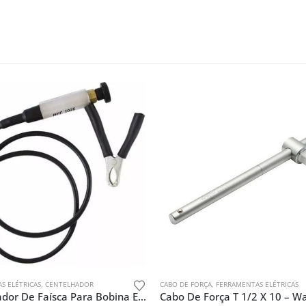
S ELÉTRICAS
,
CENTELHADOR
CABO DE FORÇA
,
FERRAMENTAS ELÉTRICAS
Centelhador De Faísca Para Bobina E Cabos De Vela Celfer
Cabo De Força T 1/2 X 10 – Wa