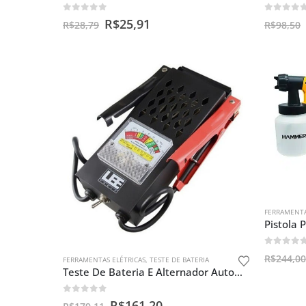
0
out of 5
0
out o
R$
25,91
R$
28,79
R$
98,50
FERRAMENTA
0
out o
R$
244,00
FERRAMENTAS ELÉTRICAS
,
TESTE DE BATERIA
Teste De Bateria E Alternador Automotivo Lee Tools 683050
0
out of 5
R$
161,20