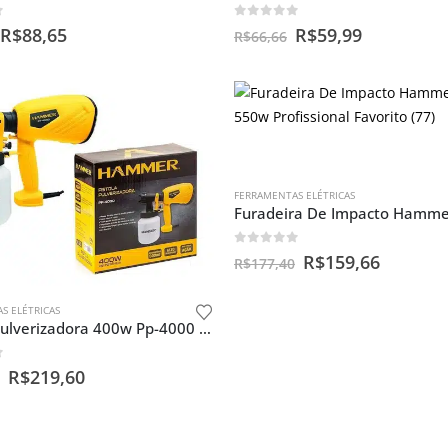
f 5
0
out of 5
R$
88,65
R$
59,99
R$
66,66
FERRAMENTAS ELÉTRICAS
0
out of 5
R$
159,66
R$
177,40
S ELÉTRICAS
Pistola Pulverizadora 400w Pp-4000 800ml Hammer 220v
f 5
R$
219,60