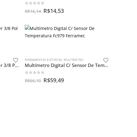
0
out of 5
R$
14,53
R$
16,14
FERRAMENTAS ELÉTRICAS
,
MULTÍMETRO
Furadeira De Impacto Hammer 3/8 Pol 550w Profissional Favorito (77)
Multímetro Digital C/ Sensor De Temperatura Fc979 Ferramec
0
out of 5
R$
59,49
R$
66,10