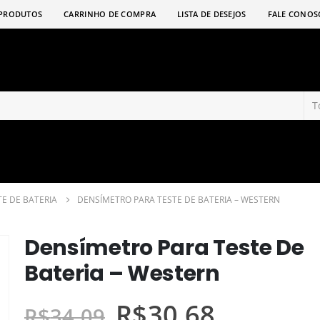
PRODUTOS
CARRINHO DE COMPRA
LISTA DE DESEJOS
FALE CONOS
TE DE BATERIA
DENSÍMETRO PARA TESTE DE BATERIA – WESTERN
Densímetro Para Teste De
Bateria – Western
R$
30,68
R$
34,09