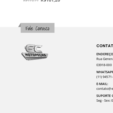
R$
179,11
Fale Conosco
CONTA
ENDEREÇO
Rua General
03918-000
WHATSAP
(11) 94571
E-MAIL:
contato@e
SUPORTE 
Seg - Sex: 