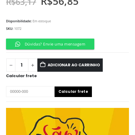
R$
56,85
R$
63,17
Disponibilidade:
Em estoque
SKU:
1072
Dúvidas? Envie uma mensagem
ADICIONAR AO CARRINHO
Calcular frete