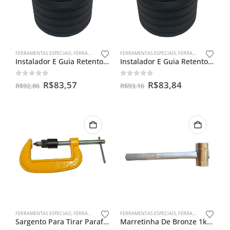
FERRAMENTAS ESPECIAIS
,
FERRAMENTAS PARA BENGALAS
FERRAMENTAS ESPECIAIS
,
FERRAMENTAS PARA BENGALAS
Instalador E Guia Retentor De Bengala Cg 150
Instalador E Guia Retentor De Bengala Ybr 125
0
out of 5
0
out of 5
R$
83,57
R$
83,84
R$
92,86
R$
93,16
FERRAMENTAS ESPECIAIS
,
FERRAMENTAS PARA FILTROS CENTRÍFUGO
FERRAMENTAS ESPECIAIS
,
FERRAMENTAS PARA VIRABREQUIM
Sargento Para Tirar Parafuso Do Filtro Centrífugo Da Moto
Marretinha De Bronze 1kg Para Alinhamento De Virabrequim