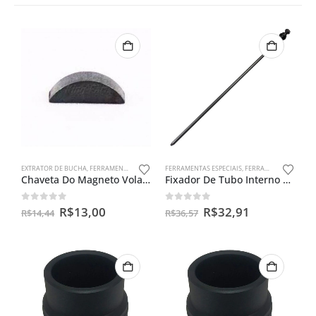
EXTRATOR DE BUCHA
,
FERRAMENTAS ESPECIAIS
FERRAMENTAS ESPECIAIS
,
FERRAMENTAS PARA BENGALAS
Chaveta Do Magneto Volante Rx /dt 180/tdr/dt/yamaha Antigas
Fixador De Tubo Interno Cg 125
0
out of 5
0
out of 5
R$
13,00
R$
32,91
R$
14,44
R$
36,57