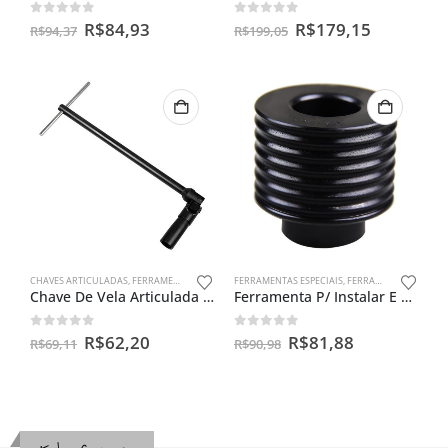
0
out of 5
0
out of 5
R$
84,93
R$
179,15
R$
94,37
R$
199,05
CHAVES ARTICULADAS
,
FERRAMENTAS ESPECIAIS
FERRAMENTAS ESPECIAIS
,
FERRAMENTAS PARA BENGALAS
Chave De Vela Articulada 16m – Cg150 / Ybr 125/ Twister
Ferramenta P/ Instalar E Guiar Retentor De Bengala Da Cg/ml
0
out of 5
0
out of 5
R$
62,20
R$
81,88
R$
69,11
R$
90,98