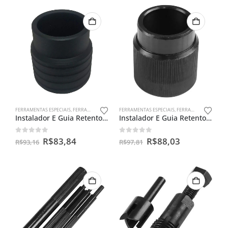
FERRAMENTAS ESPECIAIS
,
FERRAMENTAS PARA BENGALAS
FERRAMENTAS ESPECIAIS
,
SEM CATEGORIA
,
FERRAMENTAS PARA BENGALAS
Instalador E Guia Retentor De Bengala Ybr 125
Instalador E Guia Retentor De Bengala Cbx 250 Twister Fb
0
out of 5
0
out of 5
R$
83,84
R$
88,03
R$
93,16
R$
97,81