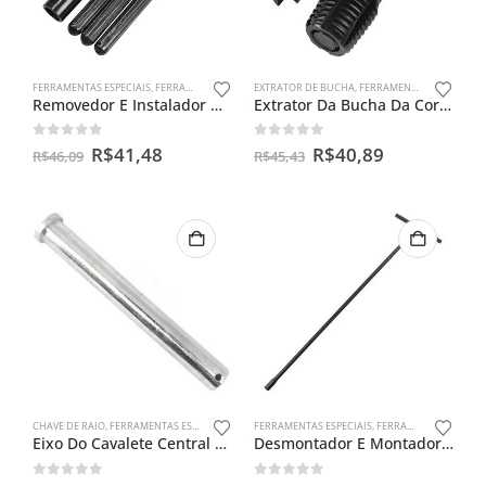
FERRAMENTAS ESPECIAIS
,
FERRAMENTAS PARA VÁLVULAS
EXTRATOR DE BUCHA
,
FERRAMENTAS ESPECIAIS
Removedor E Instalador De Guia Valvulas P/ Moto Universal
Extrator Da Bucha Da Coroa
0
out of 5
0
out of 5
R$
41,48
R$
40,89
R$
46,09
R$
45,43
CHAVE DE RAIO
,
FERRAMENTAS ESPECIAIS
FERRAMENTAS ESPECIAIS
,
FERRAMENTAS PARA BENGALAS
Eixo Do Cavalete Central Cg Titan Até 99 / Today 125
Desmontador E Montador De Bengalas Ybr 125