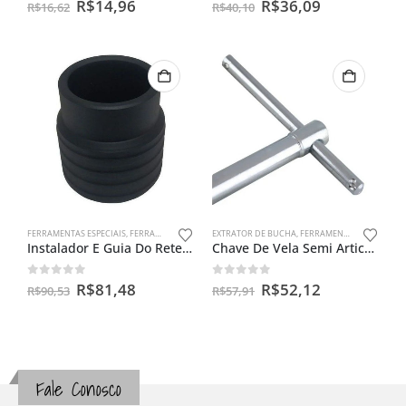
0
out of 5
0
out of 5
R$
14,96
R$
36,09
R$
16,62
R$
40,10
FERRAMENTAS ESPECIAIS
,
FERRAMENTAS PARA BENGALAS
EXTRATOR DE BUCHA
,
FERRAMENTAS ESPECIAIS
Instalador E Guia Do Retentor De Bengala Yamaha Crosser 150
Chave De Vela Semi Articulada 16mm
0
out of 5
0
out of 5
R$
81,48
R$
52,12
R$
90,53
R$
57,91
Fale Conosco