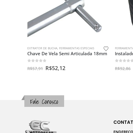
EXTRATOR DE BUCHA
,
FERRAMENTAS ESPECIAIS
FERRAMENTA
Chave De Vela Semi Articulada 18mm
0
out of 5
0
out o
R$
52,12
R$
57,91
R$
92,86
Fale Conosco
CONTA
ENDEREÇO