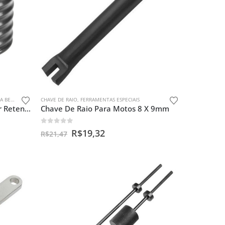
GALAS
CHAVE DE RAIO
,
FERRAMENTAS ESPECIAIS
Ferramenta P/ instalar E Guiar Retentor De Bengala Nx Falcon
Chave De Raio Para Motos 8 X 9mm
0
out of 5
R$
19,32
R$
21,47