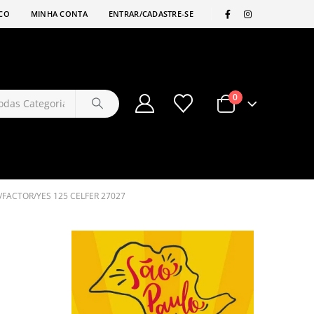
|
CO
MINHA CONTA
ENTRAR/CADASTRE-SE
0
FACTOR/YES 125 CELFER 27027