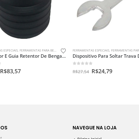
S ESPECIAIS
,
FERRAMENTAS PARA BENGALAS
FERRAMENTAS ESPECIAIS
,
FERRAMENTAS PARA IN
Instalador E Guia Retentor De Bengala Cg 150
f 5
0
out of 5
R$
83,57
R$
24,79
R$
27,54
TOS
NAVEGUE NA LOJA
: