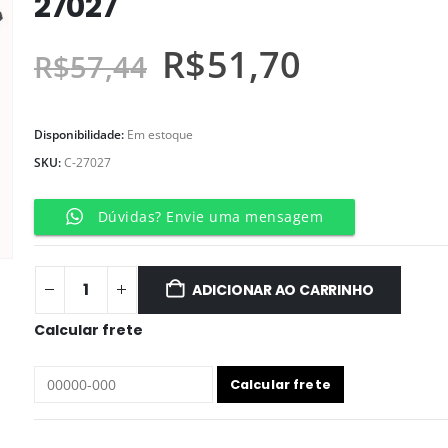
27027
R$
51,70
R$
57,44
Disponibilidade:
Em estoque
SKU:
C-27027
Dúvidas? Envie uma mensagem
ADICIONAR AO CARRINHO
Calcular frete