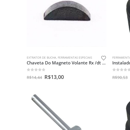
EXTRATOR DE BUCHA
,
FERRAMENTAS ESPECIAIS
FERRAMENTA
Chaveta Do Magneto Volante Rx /dt 180/tdr/dt/yamaha Antigas
0
out of 5
0
out o
R$
13,00
R$
14,44
R$
90,53