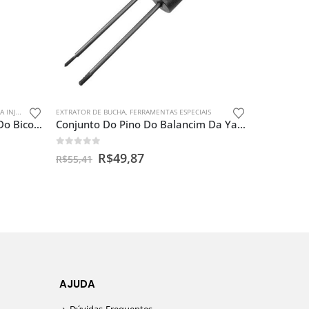
JEÇÃO
EXTRATOR DE BUCHA
,
FERRAMENTAS ESPECIAIS
Dispositivo Para Soltar Trava Do Bico De Injeção Para Moto
Conjunto Do Pino Do Balancim Da Yamaha 4 Tempos
0
out of 5
R$
49,87
R$
55,41
AJUDA