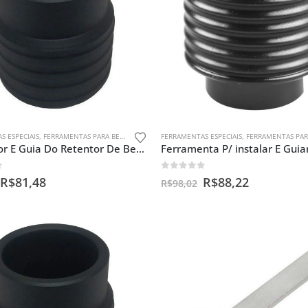
S ESPECIAIS
,
FERRAMENTAS PARA BENGALAS
FERRAMENTAS ESPECIAIS
,
FERRAMENTAS PARA BEN
Instalador E Guia Do Retentor De Bengala Yamaha Crosser 150
f 5
0
out of 5
R$
81,48
R$
88,22
R$
98,02