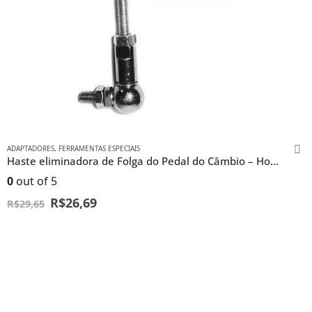
ADAPTADORES
,
FERRAMENTAS ESPECIAIS
Haste eliminadora de Folga do Pedal do Câmbio – Honda Twister e CB 300
0
out of 5
R$
26,69
R$
29,65