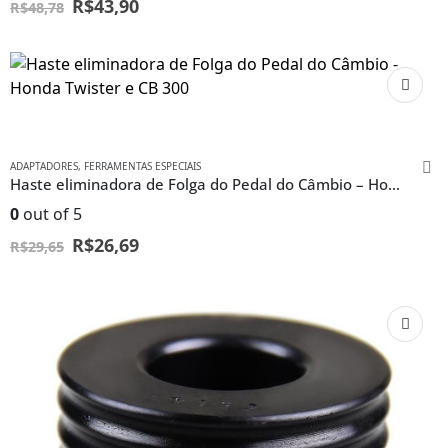
R$
43,90
R$
48,78
ADAPTADORES
,
FERRAMENTAS ESPECIAIS
Haste eliminadora de Folga do Pedal do Câmbio – Honda Twister e CB 300
0
out of 5
R$
26,69
R$
29,65