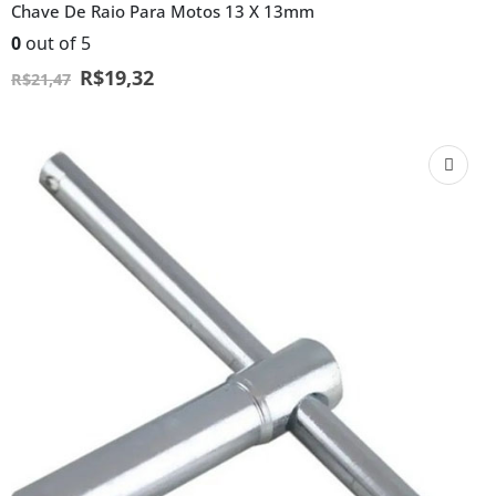
Chave De Raio Para Motos 13 X 13mm
0
out of 5
R$
19,32
R$
21,47