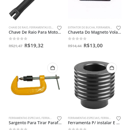
CHAVE DE RAIO
,
FERRAMENTAS ESPECIAIS
EXTRATOR DE BUCHA
,
FERRAMENTAS ESPECIAIS
Chave De Raio Para Motos 11 X 12mm
Chaveta Do Magneto Volante Rx /dt 180/tdr/dt/yamaha Antigas
0
out of 5
0
out of 5
R$
19,32
R$
13,00
R$
21,47
R$
14,44
FERRAMENTAS ESPECIAIS
,
FERRAMENTAS PARA FILTROS CENTRÍFUGO
FERRAMENTAS ESPECIAIS
,
FERRAMENTAS PARA BENGALAS
Sargento Para Tirar Parafuso Do Filtro Centrífugo Da Moto
Ferramenta P/ instalar E Guiar Retentor De Bengala Nx Falcon