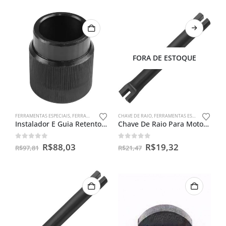
FORA DE ESTOQUE
FERRAMENTAS ESPECIAIS
,
FERRAMENTAS PARA BENGALAS
CHAVE DE RAIO
,
FERRAMENTAS ESPECIAIS
Instalador E Guia Retentor De Bengala Cbx 250 Twister Fb
Chave De Raio Para Motos 13 X 13mm
0
out of 5
0
out of 5
R$
88,03
R$
19,32
R$
97,81
R$
21,47