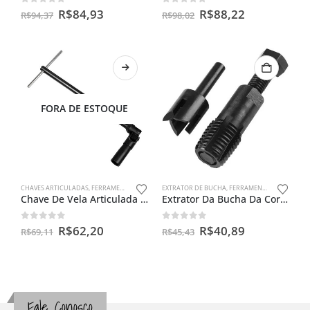
0
out of 5
0
out of 5
R$
84,93
R$
88,22
R$
94,37
R$
98,02
FORA DE ESTOQUE
CHAVES ARTICULADAS
,
FERRAMENTAS ESPECIAIS
EXTRATOR DE BUCHA
,
FERRAMENTAS ESPECIAIS
Chave De Vela Articulada 18m – Cg150 / Ybr 125/ Twister
Extrator Da Bucha Da Coroa
0
out of 5
0
out of 5
R$
62,20
R$
40,89
R$
69,11
R$
45,43
Fale Conosco