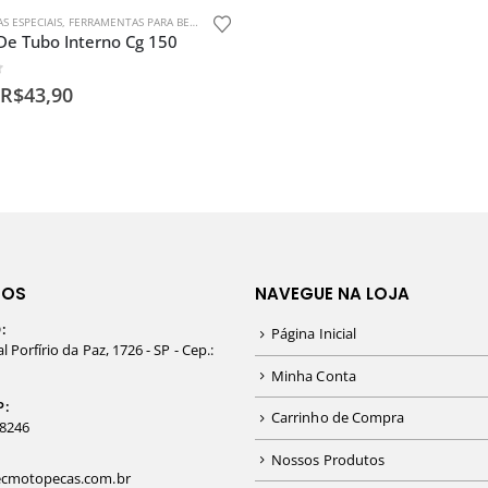
S ESPECIAIS
,
FERRAMENTAS PARA BENGALAS
De Tubo Interno Cg 150
f 5
R$
43,90
TOS
NAVEGUE NA LOJA
:
Página Inicial
 Porfírio da Paz, 1726 - SP - Cep.:
Minha Conta
P:
Carrinho de Compra
-8246
Nossos Produtos
cmotopecas.com.br