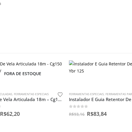
a
FORA DE ESTOQUE
ICULADAS
,
FERRAMENTAS ESPECIAIS
FERRAMENTAS ESPECIAIS
,
FERRAMENTAS PARA BEN
Chave De Vela Articulada 18m – Cg150 / Ybr 125/ Twister
f 5
0
out of 5
R$
62,20
R$
83,84
R$
93,16