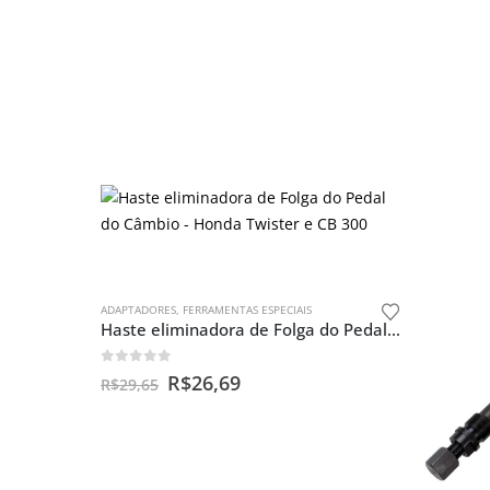
ADAPTADORES
,
FERRAMENTAS ESPECIAIS
Haste eliminadora de Folga do Pedal do Câmbio – Honda Twister e CB 300
0
out of 5
R$
26,69
R$
29,65