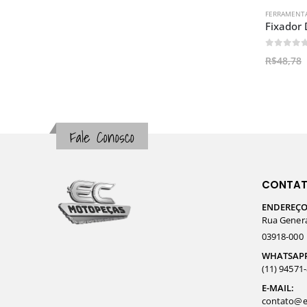
FERRAMENTA
Fixador 
0
out o
R$
48,78
Fale Conosco
CONTA
ENDEREÇO
Rua General
03918-000
WHATSAP
(11) 94571
E-MAIL:
contato@e