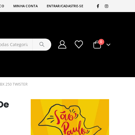
|
CO
MINHA CONTA
ENTRAR/CADASTRE-SE
0
BX 250 TWISTER
De