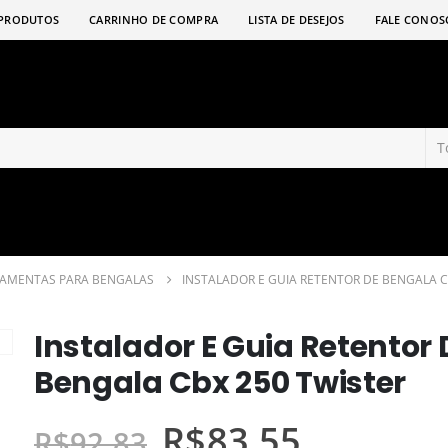
PRODUTOS
CARRINHO DE COMPRA
LISTA DE DESEJOS
FALE CONOS
RAMENTAS PARA BENGALAS
INSTALADOR E GUIA RETENTOR DE BENGALA C
Instalador E Guia Retentor 
Bengala Cbx 250 Twister
R$
83,55
R$
92,83