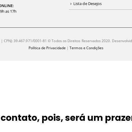
Lista de Desejos
ONLINE:
09h as 17h
| CPNJ: 39.467.971/0001-81 © Todos os Direitos Reservados 2020. Desenvolvi
Política de Privacidade
|
Termos e Condições
 contato, pois, será um praze