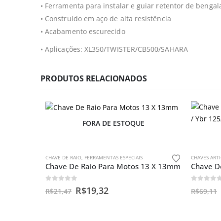
• Ferramenta para instalar e guiar retentor de bengal
• Construído em aço de alta resistência
• Acabamento escurecido
• Aplicações: XL350/TWISTER/CB500/SAHARA
PRODUTOS RELACIONADOS
FORA DE ESTOQUE
CHAVE DE RAIO
,
FERRAMENTAS ESPECIAIS
CHAVES ART
Chave De Raio Para Motos 13 X 13mm
0
out of 5
0
out o
R$
19,32
R$
21,47
R$
69,11