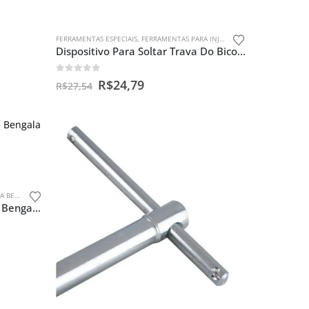
FERRAMENTAS ESPECIAIS
,
FERRAMENTAS PARA INJEÇÃO
Dispositivo Para Soltar Trava Do Bico De Injeção Para Moto
0
out of 5
R$
24,79
R$
27,54
GALAS
Instalador E Guia Retentor De Bengala Cbx 250 Twister Fb