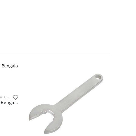
GALAS
,
SEM CATEGORIA
Instalador E Guia Retentor De Bengala Ybr 125