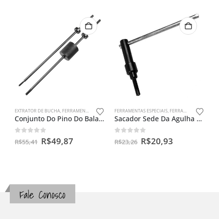
EXTRATOR DE BUCHA
,
FERRAMENTAS ESPECIAIS
FERRAMENTAS ESPECIAIS
,
FERRAMENTAS PARA CARBURADORES
Conjunto Do Pino Do Balancim Da Yamaha 4 Tempos
Sacador Sede Da Agulha Do Carburador Universal
0
out of 5
0
out of 5
R$
49,87
R$
20,93
R$
55,41
R$
23,26
Fale Conosco