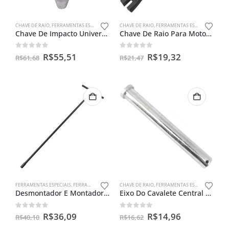
CHAVE DE RAIO
,
FERRAMENTAS ESPECIAIS
CHAVE DE RAIO
,
FERRAMENTAS ESPECIAIS
Chave De Impacto Universal
Chave De Raio Para Motos 13 X 13mm
0
out of 5
0
out of 5
R$
55,51
R$
19,32
R$
61,68
R$
21,47
FERRAMENTAS ESPECIAIS
,
FERRAMENTAS PARA BENGALAS
CHAVE DE RAIO
,
FERRAMENTAS ESPECIAIS
Desmontador E Montador De Bengalas Ybr 125
Eixo Do Cavalete Central Cg Titan Até 99 / Today 125
0
out of 5
0
out of 5
R$
36,09
R$
14,96
R$
40,10
R$
16,62