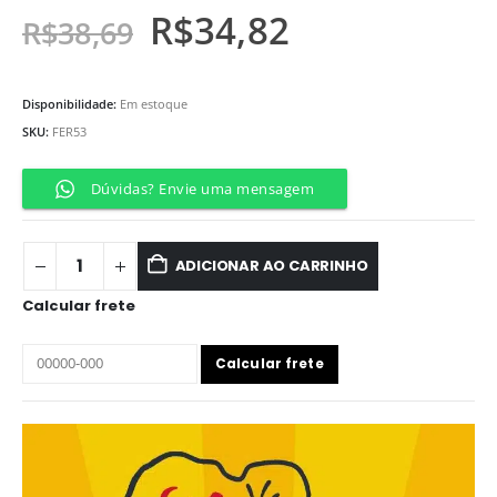
R$
34,82
R$
38,69
Disponibilidade:
Em estoque
SKU:
FER53
Dúvidas? Envie uma mensagem
ADICIONAR AO CARRINHO
Calcular frete