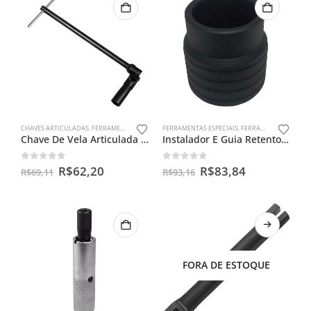
CHAVES ARTICULADAS
,
FERRAMENTAS ESPECIAIS
FERRAMENTAS ESPECIAIS
,
FERRAMENTAS PARA BENGALAS
Chave De Vela Articulada 16m – Cg150 / Ybr 125/ Twister
Instalador E Guia Retentor De Bengala Ybr 125
0
out of 5
0
out of 5
R$
62,20
R$
83,84
R$
69,11
R$
93,16
FORA DE ESTOQUE