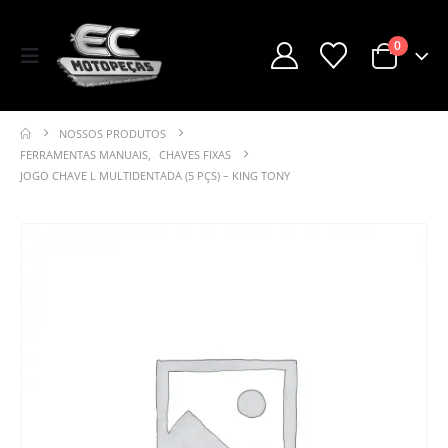
0
NOSSOS PRODUTOS
FERRAMENTAS MANUAIS
,
CHAVES FIXAS
JOGO CHAVE L MULTIDENTADA (5 PÇS) – KING TONY