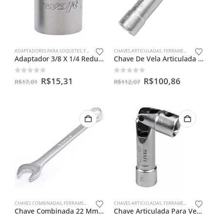
ADAPTADORES PARA SOQUETES
,
FERRAMENTAS MANUAIS
CHAVES ARTICULADAS
,
FERRAMENTAS MANUAIS
Adaptador 3/8 X 1/4 Redução Soquetes Catracas
Chave De Vela Articulada 18mm – Moto 125 A 750cc
0
out of 5
0
out of 5
R$
15,31
R$
100,86
R$
17,01
R$
112,07
CHAVES COMBINADAS
,
FERRAMENTAS MANUAIS
CHAVES ARTICULADAS
,
FERRAMENTAS MANUAIS
Chave Combinada 22 Mm – Mayle
Chave Articulada Para Velas Curta 16mm Autos E Motos Celfer