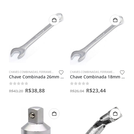
CHAVES COMBINADAS
,
FERRAMENTAS MANUAIS
CHAVES COMBINADAS
,
FERRAMENTAS MANUAIS
Chave Combinada 26mm Mayle
Chave Combinada 18mm Mayle
0
out of 5
0
out of 5
R$
38,88
R$
23,44
R$
43,20
R$
26,04