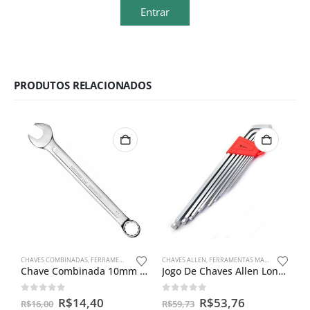
Entrar
PRODUTOS RELACIONADOS
CHAVES COMBINADAS
,
FERRAMENTAS MANUAIS
CHAVES ALLEN
,
FERRAMENTAS MANUAIS
Chave Combinada 10mm Gedore Red
Jogo De Chaves Allen Longa Ponta Abaulada 1,5 Á 10 Mm Mtx
0
out of 5
0
out of 5
R$
14,40
R$
53,76
R$
16,00
R$
59,73