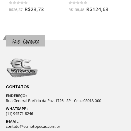
0
out of 5
0
out of 5
R$
23,73
R$
124,63
R$
26,37
R$
138,48
Fale Conosco
CONTATOS
ENDEREÇO:
Rua General Porfírio da Paz, 1726 - SP - Cep.: 03918-000
WHATSAPP:
(11) 94571-8246
E-MAIL:
contato@ecmotopecas.com.br