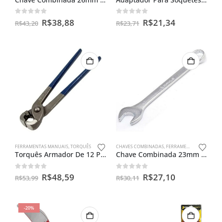
0
out of 5
0
out of 5
R$
38,88
R$
21,34
R$
43,20
R$
23,71
FERRAMENTAS MANUAIS
,
TORQUÊS
CHAVES COMBINADAS
,
FERRAMENTAS MANUAIS
Torquês Armador De 12 Polegadas Berg Tools
Chave Combinada 23mm Mayle
0
out of 5
0
out of 5
R$
48,59
R$
27,10
R$
53,99
R$
30,11
-20%