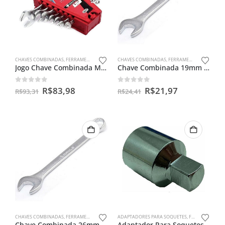
CHAVES COMBINADAS
,
FERRAMENTAS MANUAIS
CHAVES COMBINADAS
,
FERRAMENTAS MANUAIS
Jogo Chave Combinada Mayle 6 Á 17mm 7 Pçs
Chave Combinada 19mm Mayle
0
out of 5
0
out of 5
R$
83,98
R$
21,97
R$
93,31
R$
24,41
CHAVES COMBINADAS
,
FERRAMENTAS MANUAIS
ADAPTADORES PARA SOQUETES
,
FERRAMENTAS MANUAIS
Chave Combinada 26mm Mayle
Adaptador Para Soquetes Entra 1/2 Sai 3/8 Macho Em Aço Cr-v