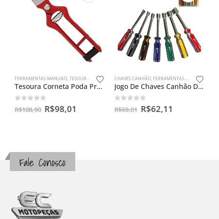
FERRAMENTAS MANUAIS
,
TESOURA PODA
CHAVES CANHÃO
,
FERRAMENTAS MANUAIS
Tesoura Corneta Poda Profissional 230mm 9” Original 244
Jogo De Chaves Canhão De 5 A 13mm Com 07 Peças
0
out of 5
0
out of 5
R$
98,01
R$
62,11
R$
108,90
R$
69,01
Fale Conosco