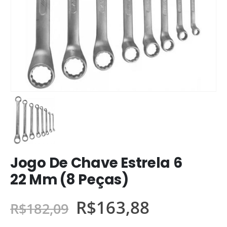
Jogo De Chave Estrela 6
22 Mm (8 Peças)
R$
163,88
R$
182,09