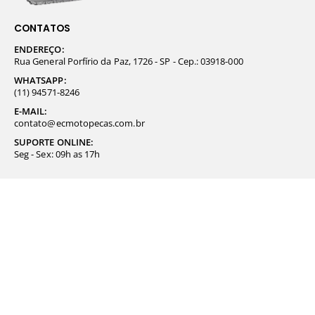
CONTATOS
ENDEREÇO:
Rua General Porfírio da Paz, 1726 - SP - Cep.: 03918-000
WHATSAPP:
(11) 94571-8246
E-MAIL:
contato@ecmotopecas.com.br
SUPORTE ONLINE:
Seg - Sex: 09h as 17h
NAVEGUE NA LOJA
Página Inicial
Minha Conta
Carrinho de Compra
Nossos Produtos
Lista de Desejos