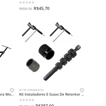
0
out of 5
R$
45,70
R$
50,78
KIT DE FERRAMENTAS
Kit 7 Ferramentas Especiais Para Motos II
Kit Instaladores E Guias De Retentor Extrator Pino Corrente
0
out of 5
R$
387,60