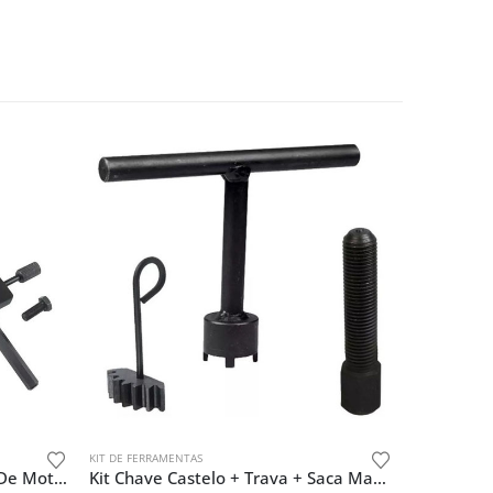
KIT DE FERRAMENTAS
Kit De Saca Pino De Corrente De Moto ( Par ) Com Retentor
Kit Chave Castelo + Trava + Saca Magneto Cg125 00 – 02