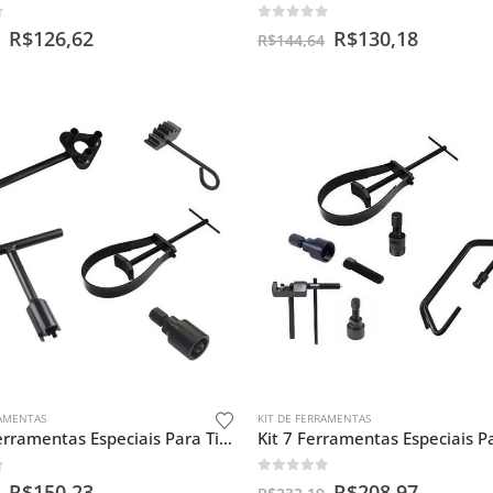
f 5
0
out of 5
R$
126,62
R$
130,18
R$
144,64
RAMENTAS
KIT DE FERRAMENTAS
Kit De Ferramentas Especiais Para Titan 160 Cc
f 5
0
out of 5
R$
150,23
R$
208,97