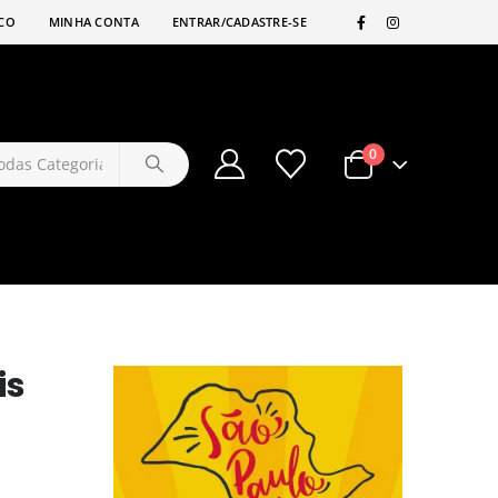
|
CO
MINHA CONTA
ENTRAR/CADASTRE-SE
0
is