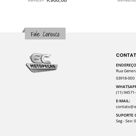
R$
76,31
R$
166,92
Fale Conosco
CONTA
ENDEREÇO
Rua General
03918-000
WHATSAP
(11) 94571
E-MAIL:
contato@e
SUPORTE 
Seg - Sex: 