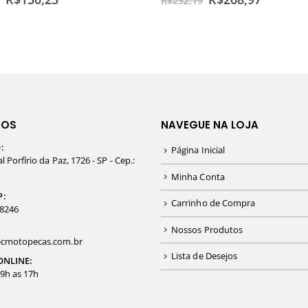
R$
232,19
TOS
NAVEGUE NA LOJA
:
Página Inicial
 Porfírio da Paz, 1726 - SP - Cep.:
Minha Conta
P:
Carrinho de Compra
-8246
Nossos Produtos
cmotopecas.com.br
Lista de Desejos
ONLINE:
09h as 17h