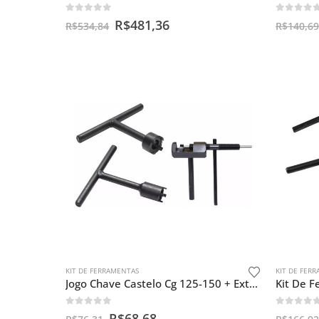
0
out of 5
0
out o
R$
481,36
R$
534,84
R$
140,69
KIT DE FERRAMENTAS
KIT DE FER
Jogo Chave Castelo Cg 125-150 + Extrato Pino Corrente
0
out of 5
0
out o
R$
68,68