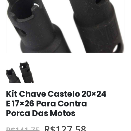
Kit Chave Castelo 20×24
E 17×26 Para Contra
Porca Das Motos
R$
127,58
R$
141,75