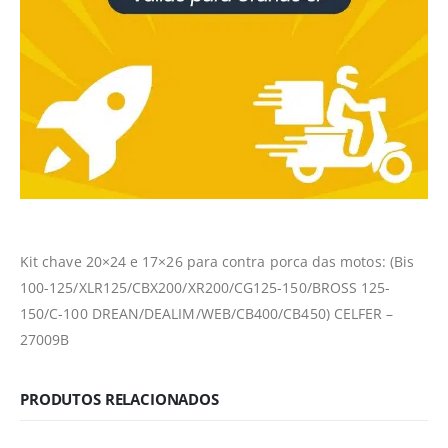
Kit chave 20×24 e 17×26 para contra porca das motos: (Bis
100-125/XLR125/CBX200/XR200/CG125-150/BROSS 125-
150/C-100 DREAN/DEALIM/WEB/CB400/CB450) CELFER –
27009B
PRODUTOS RELACIONADOS