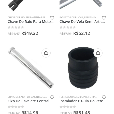
CHAVE DE RAIO
,
FERRAMENTAS ESPECIAIS
EXTRATOR DE BUCHA
,
FERRAMENTAS ESPECIAIS
Chave De Raio Para Motos 13 X 13mm
Chave De Vela Semi Articulada 16mm
0
out of 5
0
out of 5
R$
19,32
R$
52,12
R$
21,47
R$
57,91
CHAVE DE RAIO
,
FERRAMENTAS ESPECIAIS
FERRAMENTAS ESPECIAIS
,
FERRAMENTAS PARA BENGALAS
Eixo Do Cavalete Central Cg Titan Até 99 / Today 125
Instalador E Guia Do Retentor De Bengala Yamaha Crosser 150
0
out of 5
0
out of 5
R$
14,96
R$
81,48
R$
16,62
R$
90,53