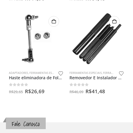
ADAPTADORES
,
FERRAMENTAS ESPECIAIS
FERRAMENTAS ESPECIAIS
,
FERRAMENTAS PARA VÁLVULAS
Haste eliminadora de Folga do Pedal do Câmbio – Honda Twister e CB 300
Removedor E Instalador De Guia Valvulas P/ Moto Universal
0
out of 5
0
out of 5
R$
26,69
R$
41,48
R$
29,65
R$
46,09
Fale Conosco