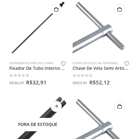
FERRAMENTAS ESPECIAIS
,
FERRAMENTAS PARA BENGALAS
EXTRATOR DE BUCHA
,
FERRAMENTAS ESPECIAIS
Fixador De Tubo Interno Cg 125
Chave De Vela Semi Articulada 18mm
0
out of 5
0
out of 5
R$
32,91
R$
52,12
R$
36,57
R$
57,91
FORA DE ESTOQUE