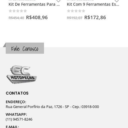
Kit De Ferramentas Para Magneto, Direção E Embreagem
Kit Com 9 Ferramentas Especiais Para Biz/cg125/cg150
0
out of 5
0
out of 5
R$
408,96
R$
172,86
R$
454,40
R$
192,07
Fale Conosco
CONTATOS
ENDEREÇO:
Rua General Porfírio da Paz, 1726 - SP - Cep.: 03918-000
WHATSAPP:
(11) 94571-8246
E-MAIL: