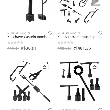
KIT DE FERRAMENTAS
KIT DE FERRAMENTAS
Kit Chave Castelo Bomba De Óleo Cg 125 + Trava Embreagem
Kit 15 Ferramentas Especiais Para Motos
0
out of 5
0
out of 5
R$
36,91
R$
481,36
R$
41,01
R$
534,84
KIT DE FERRAMENTAS
KIT DE FERRAMENTAS