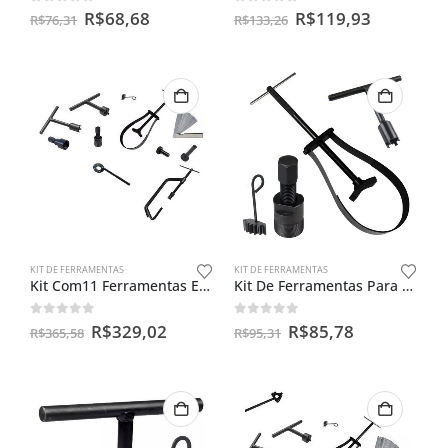
0
out of 5
0
out of 5
R$
68,68
R$
119,93
R$
76,31
R$
133,26
KIT DE FERRAMENTAS
KIT DE FERRAMENTAS
Kit Com11 Ferramentas Especiais Para Motos
Kit De Ferramentas Para Linha Honda Dream / Biz
0
out of 5
0
out of 5
R$
329,02
R$
85,78
R$
365,58
R$
95,31