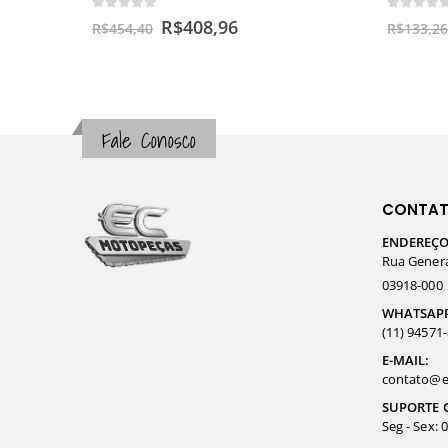
0
out of 5
0
out o
R$
408,96
R$
454,40
R$
133,26
Fale Conosco
CONTA
ENDEREÇO
Rua General
03918-000
WHATSAP
(11) 94571
E-MAIL:
contato@e
SUPORTE 
Seg - Sex: 