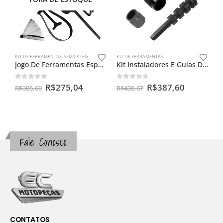
KIT DE FERRAMENTAS
,
SEM CATEGORIA
KIT DE FERRAMENTAS
Jogo De Ferramentas Especial Para Oficina De Moto
Kit Instaladores E Guias De Retentor Extrator Pino Corrente
0
out of 5
0
out of 5
R$
275,04
R$
387,60
R$
305,60
R$
430,67
Fale Conosco
CONTATOS