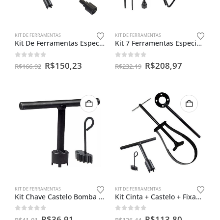
KIT DE FERRAMENTAS
KIT DE FERRAMENTAS
Kit De Ferramentas Especiais Para Titan 160 Cc
Kit 7 Ferramentas Especiais Para Motos II
0
out of 5
0
out of 5
R$
150,23
R$
208,97
R$
166,92
R$
232,19
KIT DE FERRAMENTAS
KIT DE FERRAMENTAS
Kit Chave Castelo Bomba De Óleo Cg 125 + Trava Embreagem
Kit Cinta + Castelo + Fixador Embreagem + Trava Filtro Cg150
0
out of 5
0
out of 5
R$
36,91
R$
113,80
R$
41,01
R$
126,44