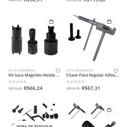
KIT DE FERRAMENTAS
KIT DE FERRAMENTAS
Kit Saca Magneto Honda 125 / 150 E Castelo Dupla 20x24mm
Chave Para Regular Válvulas + Extrator Pino Corrente 520/528
0
out of 5
0
out of 5
R$
66,24
R$
67,31
R$
73,60
R$
74,79
FORA DE ESTOQUE