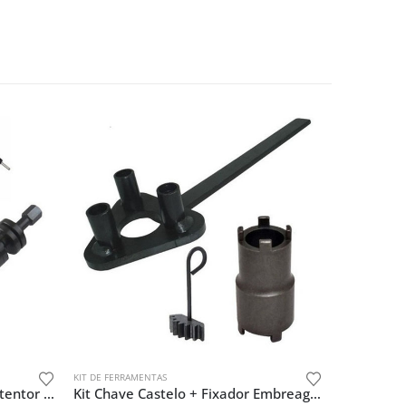
KIT DE FERRAMENTAS
Kit Instaladores E Guias De Retentor Extrator Pino Corrente
Kit Chave Castelo + Fixador Embreagem + Trava Filtro Cg 160