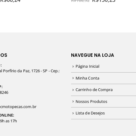
R$
166,92
TOS
NAVEGUE NA LOJA
:
Página Inicial
 Porfírio da Paz, 1726 - SP - Cep.:
Minha Conta
P:
Carrinho de Compra
-8246
Nossos Produtos
cmotopecas.com.br
Lista de Desejos
ONLINE:
09h as 17h