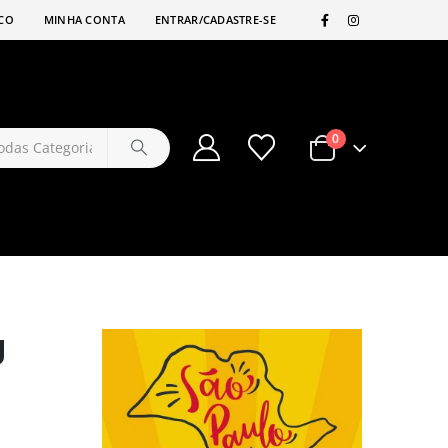
|
CO
MINHA CONTA
ENTRAR/CADASTRE-SE
0
g