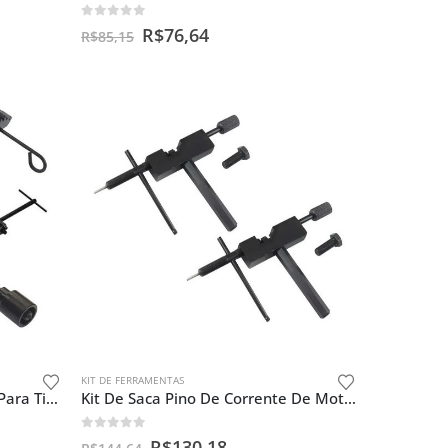
0
out of 5
R$
76,64
R$
85,15
KIT DE FERRAMENTAS
Kit De Ferramentas Especiais Para Titan 160 Cc
Kit De Saca Pino De Corrente De Moto ( Par ) Com Retentor
0
out of 5
R$
130,18