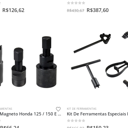
f 5
0
out of 5
R$
126,62
R$
387,60
R$
430,67
RAMENTAS
KIT DE FERRAMENTAS
Kit Saca Magneto Honda 125 / 150 E Castelo Dupla 20x24mm
f 5
0
out of 5
R$
66,24
R$
150,23