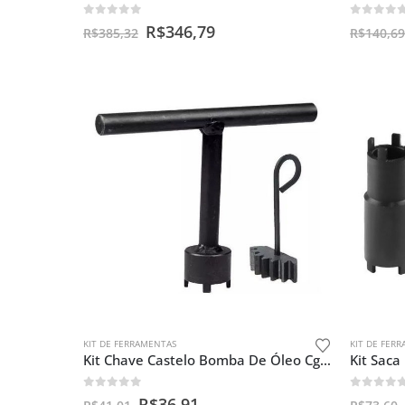
0
out of 5
0
out o
R$
346,79
R$
385,32
R$
140,69
KIT DE FERRAMENTAS
KIT DE FER
Kit Chave Castelo Bomba De Óleo Cg 125 + Trava Embreagem
0
out of 5
0
out o
R$
36,91