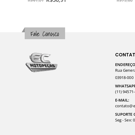
R$
41,01
R$
73,60
Fale Conosco
CONTA
ENDEREÇO
Rua General
03918-000
WHATSAP
(11) 94571
E-MAIL:
contato@e
SUPORTE 
Seg - Sex: 