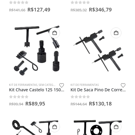
0
out of 5
0
out of 5
R$
127,49
R$
346,79
R$
141,66
R$
385,32
KIT DE FERRAMENTAS
,
SEM CATEGORIA
KIT DE FERRAMENTAS
Kit Chave Castelo 125 150 + Trava + Saca Magneto + Regulador
Kit De Saca Pino De Corrente De Moto ( Par ) Com Retentor
0
out of 5
0
out of 5
R$
89,95
R$
130,18
R$
99,94
R$
144,64