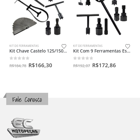
KIT DE FERRAMENTAS
KIT DE FERRAMENTAS
Kit Chave Castelo 125/150 + Fixador + Saca + Calibre + Cinta
Kit Com 9 Ferramentas Especiais Para Biz/cg125/cg150
0
out of 5
0
out of 5
R$
166,30
R$
172,86
R$
184,78
R$
192,07
Fale Conosco