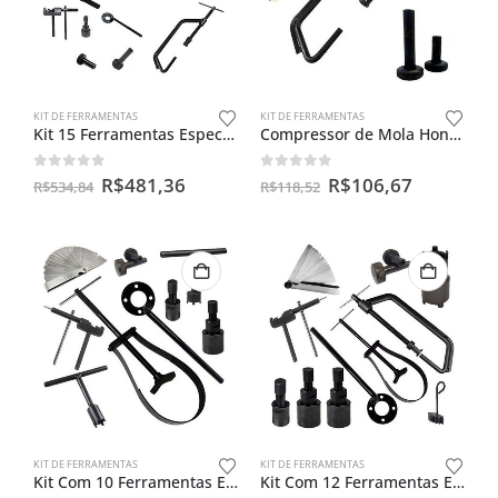
KIT DE FERRAMENTAS
KIT DE FERRAMENTAS
Kit 15 Ferramentas Especiais Para Motos
Compressor de Mola Honda Universal + Chave Regulagem do Ar do Carburador Bico Maior
0
out of 5
0
out of 5
R$
481,36
R$
106,67
R$
534,84
R$
118,52
KIT DE FERRAMENTAS
KIT DE FERRAMENTAS
Kit Com 10 Ferramentas Especiais Para Motos
Kit Com 12 Ferramentas Especiais Para Motos 1º Linha