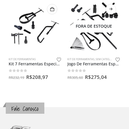
FORA DE ESTOQUE
KIT DE FERRAMENTAS
KIT DE FERRAMENTAS
,
SEM CATEGORIA
Kit 7 Ferramentas Especiais Para Motos II
Jogo De Ferramentas Especial Para Oficina De Moto
0
out of 5
0
out of 5
R$
208,97
R$
275,04
R$
232,19
R$
305,60
Fale Conosco