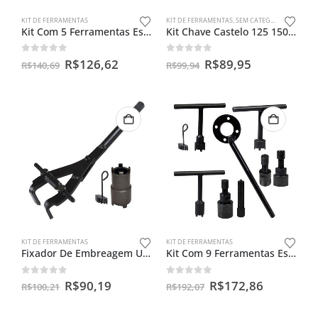
KIT DE FERRAMENTAS
KIT DE FERRAMENTAS
,
SEM CATEGORIA
Kit Com 5 Ferramentas Especiais Para Biz 100 / Pop 100
Kit Chave Castelo 125 150 + Trava + Saca Magneto + Regulador
0
out of 5
0
out of 5
R$
126,62
R$
89,95
R$
140,69
R$
99,94
KIT DE FERRAMENTAS
KIT DE FERRAMENTAS
Fixador De Embreagem Universal + Chave Castelo Dupla E Trava
Kit Com 9 Ferramentas Especiais Para Biz/cg125/cg150
0
out of 5
0
out of 5
R$
90,19
R$
172,86
R$
100,21
R$
192,07