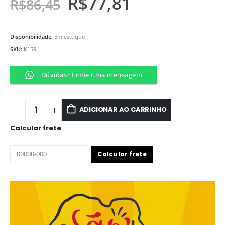
R$
77,81
R$
86,45
Disponibilidade:
Em estoque
SKU:
K159
Dúvidas? Envie uma mensagem
ADICIONAR AO CARRINHO
Calcular frete