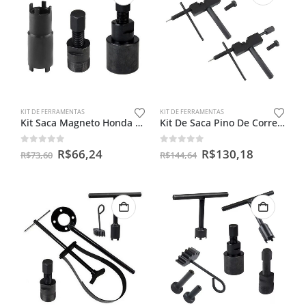
KIT DE FERRAMENTAS
KIT DE FERRAMENTAS
Kit Saca Magneto Honda 125 / 150 E Castelo Dupla 20x24mm
Kit De Saca Pino De Corrente De Moto ( Par ) Com Retentor
0
out of 5
0
out of 5
R$
66,24
R$
130,18
R$
73,60
R$
144,64