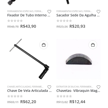
FERRAMENTAS ESPECIAIS
,
FERRAMENTAS PARA BENGALAS
FERRAMENTAS ESPECIAIS
,
FERRAMENTAS PARA CARBURADORES
Fixador De Tubo Interno Cg 150
Sacador Sede Da Agulha Do Carburador Universal
0
out of 5
0
out of 5
R$
43,90
R$
20,93
R$
48,78
R$
23,26
CHAVES ARTICULADAS
,
FERRAMENTAS ESPECIAIS
EXTRATOR DE BUCHA
,
FERRAMENTAS ESPECIAIS
Chave De Vela Articulada 16m – Cg150 / Ybr 125/ Twister
Chavetas- Vibraquin Magneto Cg Titan 125/150
0
out of 5
0
out of 5
R$
62,20
R$
12,44
R$
69,11
R$
13,82