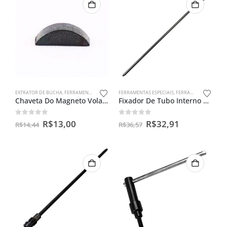
EXTRATOR DE BUCHA
,
FERRAMENTAS ESPECIAIS
FERRAMENTAS ESPECIAIS
,
FERRAMENTAS PARA BENGALAS
Chaveta Do Magneto Volante Rx /dt 180/tdr/dt/yamaha Antigas
Fixador De Tubo Interno Cg 125
0
out of 5
0
out of 5
R$
13,00
R$
32,91
R$
14,44
R$
36,57