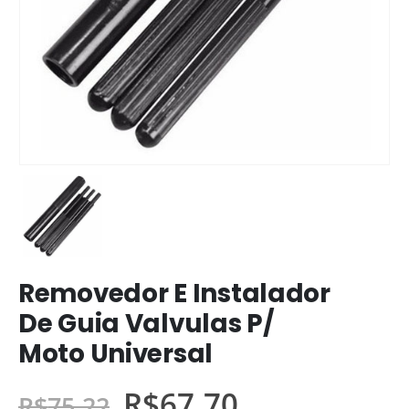
Removedor E Instalador
De Guia Valvulas P/
Moto Universal
R$
67,70
R$
75,22