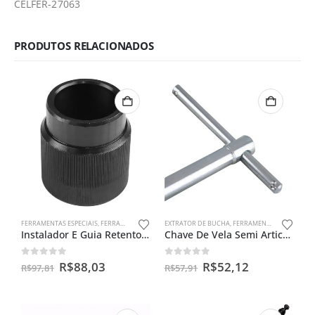
CELFER-27063
PRODUTOS RELACIONADOS
FERRAMENTAS ESPECIAIS
,
FERRAMENTAS PARA BENGALAS
EXTRATOR DE BUCHA
,
FERRAMENTAS ESPECIAIS
Instalador E Guia Retentor De Bengala Cbx 250 Twister Fb
Chave De Vela Semi Articulada 16mm
0
out of 5
0
out of 5
R$
88,03
R$
52,12
R$
97,81
R$
57,91