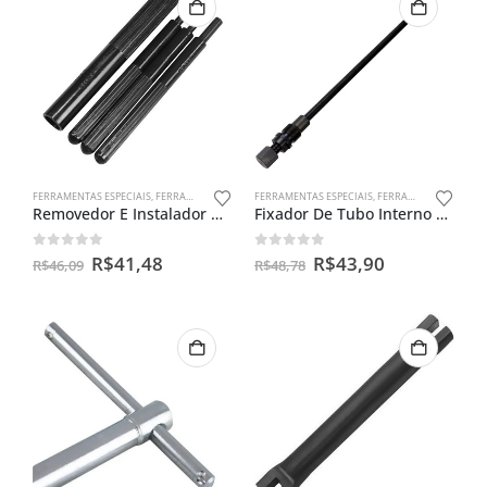
FERRAMENTAS ESPECIAIS
,
FERRAMENTAS PARA VÁLVULAS
FERRAMENTAS ESPECIAIS
,
FERRAMENTAS PARA BENGALAS
Removedor E Instalador De Guia Valvulas P/ Moto Universal
Fixador De Tubo Interno Cg 150
0
out of 5
0
out of 5
R$
41,48
R$
43,90
R$
46,09
R$
48,78