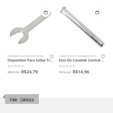
FERRAMENTAS ESPECIAIS
,
FERRAMENTAS PARA INJEÇÃO
CHAVE DE RAIO
,
FERRAMENTAS ESPECIAIS
Dispositivo Para Soltar Trava Do Bico De Injeção Para Moto
Eixo Do Cavalete Central Cg Titan Até 99 / Today 125
0
out of 5
0
out of 5
R$
24,79
R$
14,96
R$
27,54
R$
16,62
Fale Conosco