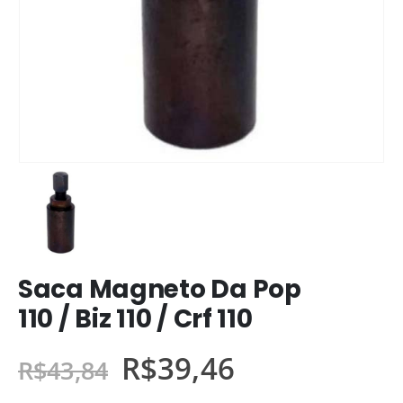
Saca Magneto Da Pop
110 / Biz 110 / Crf 110
R$
39,46
R$
43,84