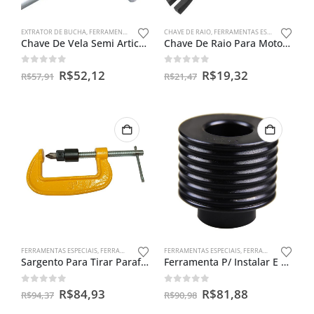
EXTRATOR DE BUCHA
,
FERRAMENTAS ESPECIAIS
CHAVE DE RAIO
,
FERRAMENTAS ESPECIAIS
Chave De Vela Semi Articulada 16mm
Chave De Raio Para Motos 8 X 9mm
0
out of 5
0
out of 5
R$
52,12
R$
19,32
R$
57,91
R$
21,47
FERRAMENTAS ESPECIAIS
,
FERRAMENTAS PARA FILTROS CENTRÍFUGO
FERRAMENTAS ESPECIAIS
,
FERRAMENTAS PARA BENGALAS
Sargento Para Tirar Parafuso Do Filtro Centrífugo Da Moto
Ferramenta P/ Instalar E Guiar Retentor De Bengala Da Cg/ml
0
out of 5
0
out of 5
R$
84,93
R$
81,88
R$
94,37
R$
90,98