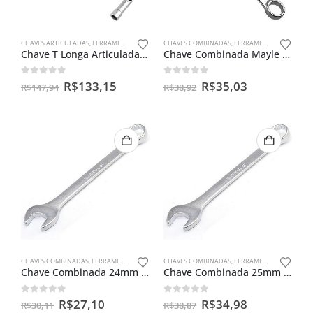
CHAVES ARTICULADAS
,
FERRAMENTAS MANUAIS
CHAVES COMBINADAS
,
FERRAMENTAS MANUAIS
Chave T Longa Articulada 16mm Troca Velas Ignição
Chave Combinada Mayle 27mm
0
out of 5
0
out of 5
R$
133,15
R$
35,03
R$
147,94
R$
38,92
CHAVES COMBINADAS
,
FERRAMENTAS MANUAIS
CHAVES COMBINADAS
,
FERRAMENTAS MANUAIS
Chave Combinada 24mm Mayle
Chave Combinada 25mm Mayle
0
out of 5
0
out of 5
R$
27,10
R$
34,98
R$
30,11
R$
38,87