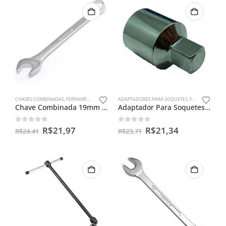
CHAVES COMBINADAS
,
FERRAMENTAS MANUAIS
ADAPTADORES PARA SOQUETES
,
FERRAMENTAS MANUAIS
Chave Combinada 19mm Mayle
Adaptador Para Soquetes Entra 1/2 Sai 3/8 Macho Em Aço Cr-v
0
out of 5
0
out of 5
R$
21,97
R$
21,34
R$
24,41
R$
23,71