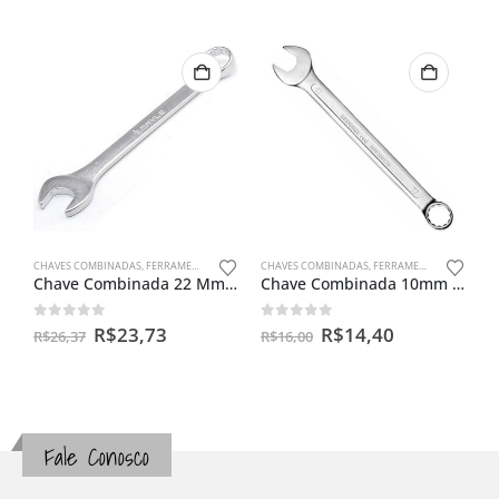
CHAVES COMBINADAS
,
FERRAMENTAS MANUAIS
CHAVES COMBINADAS
,
FERRAMENTAS MANUAIS
Chave Combinada 22 Mm – Mayle
Chave Combinada 10mm Gedore Red
0
out of 5
0
out of 5
R$
23,73
R$
14,40
R$
26,37
R$
16,00
Fale Conosco