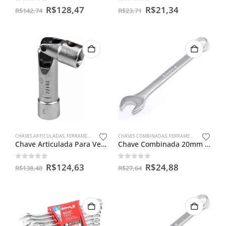
0
out of 5
0
out of 5
R$
128,47
R$
21,34
R$
142,74
R$
23,71
CHAVES ARTICULADAS
,
FERRAMENTAS MANUAIS
CHAVES COMBINADAS
,
FERRAMENTAS MANUAIS
Chave Articulada Para Velas Curta 16mm Autos E Motos Celfer
Chave Combinada 20mm Mayle
0
out of 5
0
out of 5
R$
124,63
R$
24,88
R$
138,48
R$
27,64