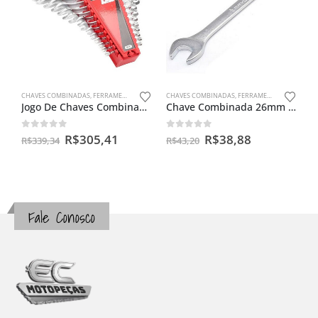
CHAVES COMBINADAS
,
FERRAMENTAS MANUAIS
CHAVES COMBINADAS
,
FERRAMENTAS MANUAIS
Jogo De Chaves Combinadas Aço Cr-v 15 Peças 6 A 32mm – Mayle
Chave Combinada 26mm Mayle
0
out of 5
0
out of 5
R$
305,41
R$
38,88
R$
339,34
R$
43,20
Fale Conosco