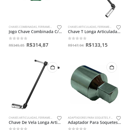
CHAVES COMBINADAS
,
FERRAMENTAS MANUAIS
CHAVES ARTICULADAS
,
FERRAMENTAS MANUAIS
Jogo Chave Combinada C/catraca Speedy 6 Pçs 8 A 19mm
Chave T Longa Articulada 16mm Troca Velas Ignição
0
out of 5
0
out of 5
R$
314,87
R$
133,15
R$
349,85
R$
147,94
CHAVES ARTICULADAS
,
FERRAMENTAS MANUAIS
ADAPTADORES PARA SOQUETES
,
FERRAMENTAS MANUAIS
Chave De Vela Longa Articulada 18mm
Adaptador Para Soquetes Entra 1/2 Sai 3/8 Macho Em Aço Cr-v