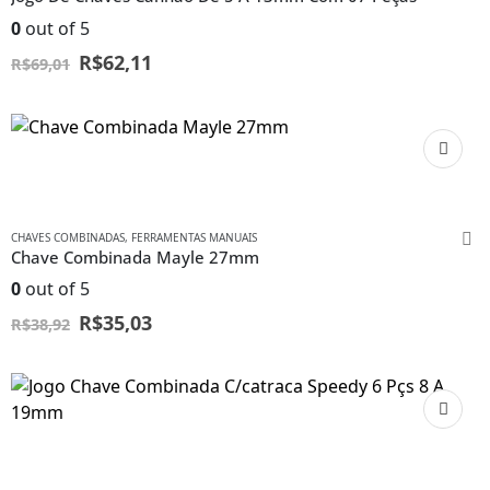
0
out of 5
R$
62,11
R$
69,01
CHAVES COMBINADAS
,
FERRAMENTAS MANUAIS
Chave Combinada Mayle 27mm
0
out of 5
R$
35,03
R$
38,92