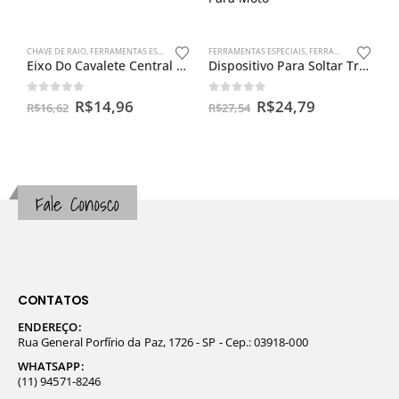
CHAVE DE RAIO
,
FERRAMENTAS ESPECIAIS
FERRAMENTAS ESPECIAIS
,
FERRAMENTAS PARA INJEÇÃO
Eixo Do Cavalete Central Cg Titan Até 99 / Today 125
Dispositivo Para Soltar Trava Do Bico De Injeção Para Moto
0
out of 5
0
out of 5
R$
14,96
R$
24,79
R$
16,62
R$
27,54
Fale Conosco
CONTATOS
ENDEREÇO:
Rua General Porfírio da Paz, 1726 - SP - Cep.: 03918-000
WHATSAPP:
(11) 94571-8246