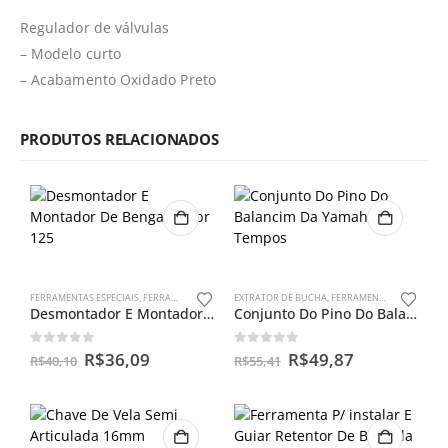
Regulador de válvulas
– Modelo curto
– Acabamento Oxidado Preto
PRODUTOS RELACIONADOS
FERRAMENTAS ESPECIAIS
,
FERRAMENTAS PARA BENGALAS
EXTRATOR DE BUCHA
,
FERRAMENTAS ESPECIAIS
Desmontador E Montador De Bengalas Ybr 125
Conjunto Do Pino Do Balancim Da Yamaha 4 Tempos
0
out of 5
0
out of 5
R$
36,09
R$
49,87
R$
40,10
R$
55,41