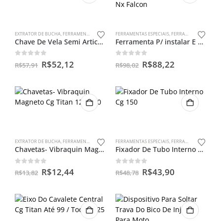
EXTRATOR DE BUCHA
,
FERRAMENTAS ESPECIAIS
FERRAMENTAS ESPECIAIS
,
FERRAMENTAS PARA BENGALAS
Chave De Vela Semi Articulada 16mm
Ferramenta P/ instalar E Guiar Retentor De Bengala Nx Falcon
0
out of 5
0
out of 5
R$
52,12
R$
88,22
R$
57,91
R$
98,02
EXTRATOR DE BUCHA
,
FERRAMENTAS ESPECIAIS
FERRAMENTAS ESPECIAIS
,
FERRAMENTAS PARA BENGALAS
Chavetas- Vibraquin Magneto Cg Titan 125/150
Fixador De Tubo Interno Cg 150
0
out of 5
0
out of 5
R$
12,44
R$
43,90
R$
13,82
R$
48,78