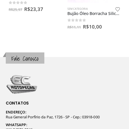
0
out of 5
R$
23,37
R$
25,97
SEM CATEGORIA
Bujão Óleo Borracha Silicone Universal 16,5mm Rosca 16 Mm
0
out of 5
R$
10,00
R$
11,11
Fale Conosco
CONTATOS
ENDEREÇO:
Rua General Porfírio da Paz, 1726 - SP - Cep.: 03918-000
WHATSAPP: