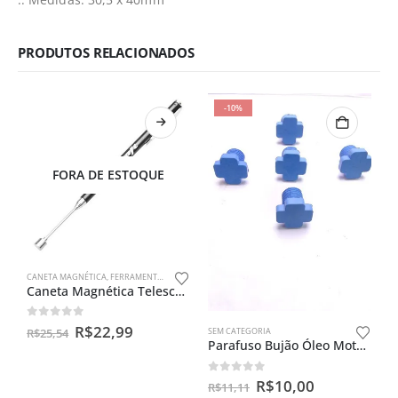
PRODUTOS RELACIONADOS
-10%
FORA DE ESTOQUE
CANETA MAGNÉTICA
,
FERRAMENTAS ESPECIAIS
,
SEM CATEGORIA
Caneta Magnética Telescópica – 2 Libras
0
out of 5
R$
22,99
R$
25,54
SEM CATEGORIA
Parafuso Bujão Óleo Motor 14mm Borracha Silicone
0
out of 5
R$
10,00
R$
11,11