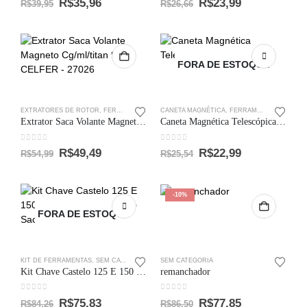
R$
35,96
R$
23,99
R$
39,95
R$
26,66
FORA DE ESTOQUE
EXTRATORES DE ROTOR
,
FERRAMENTAS ESPECIAIS
CANETA MAGNÉTICA
,
SEM CATEGORIA
,
FERRAMENTAS ESPECIAIS
Extrator Saca Volante Magneto Cg/ml/titan 99 – CELFER – 27026
Caneta Magnética Telescópica – 2 Libras
0
out of 5
0
out of 5
R$
49,49
R$
22,99
R$
54,99
R$
25,54
-10%
FORA DE ESTOQUE
KIT DE FERRAMENTAS
,
SEM CATEGORIA
SEM CATEGORIA
Kit Chave Castelo 125 E 150 + Trava Embreagem + Saca Magneto
remanchador
0
out of 5
0
out of 5
R$
75,83
R$
77,85
R$
84,26
R$
86,50