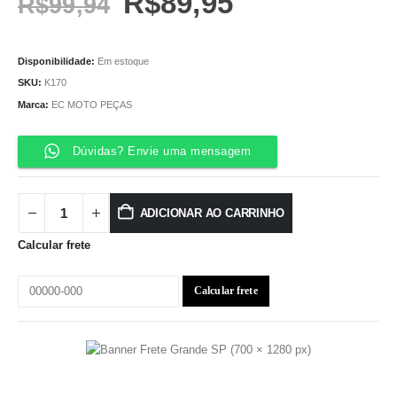
R$
89,95
R$
99,94
Disponibilidade:
Em estoque
SKU:
K170
Marca:
EC MOTO PEÇAS
Dúvidas? Envie uma mensagem
ADICIONAR AO CARRINHO
Calcular frete