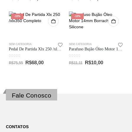
-10%
-10%
SEM CATEGORIA
SEM CATEGORIA
Pedal De Partida Xlx 250 /xlx350 Completo
Parafuso Bujão Óleo Motor 14mm Borracha Silicone
0
out of 5
0
out of 5
R$
68,00
R$
10,00
R$
75,55
R$
11,11
Fale Conosco
CONTATOS