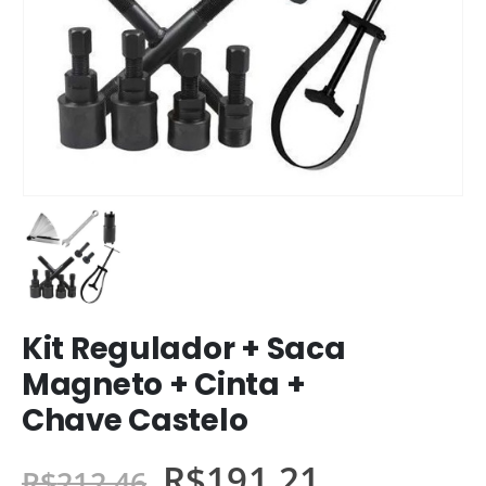
Kit Regulador + Saca
Magneto + Cinta +
Chave Castelo
R$
191,21
R$
212,46