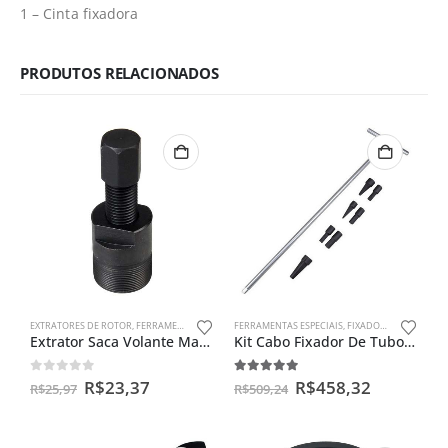
1 – Cinta fixadora
PRODUTOS RELACIONADOS
EXTRATORES DE ROTOR
,
FERRAMENTAS ESPECIAIS
FERRAMENTAS ESPECIAIS
,
SEM CATEGORIA
,
FIXADOR DE TUBO
,
KIT
Extrator Saca Volante Magneto Cg/ml/titan 99
Kit Cabo Fixador De Tubo Interno Bengala + Adaptadores Motos
0
out of 5
5.00
out of 5
R$
23,37
R$
458,32
R$
25,97
R$
509,24