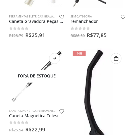
FERRAMENTAS ELÉTRICAS
,
GRAVADOR DE PEÇAS
SEM CATEGORIA
,
SEM CATEGORIA
Caneta Gravadora Peças Objetos Metal Plastico Madeira
remanchador
0
out of 5
0
out of 5
R$
25,91
R$
77,85
R$
28,79
R$
86,50
-10%
FORA DE ESTOQUE
CANETA MAGNÉTICA
,
FERRAMENTAS ESPECIAIS
,
SEM CATEGORIA
Caneta Magnética Telescópica – 2 Libras
0
out of 5
R$
22,99
R$
25,54