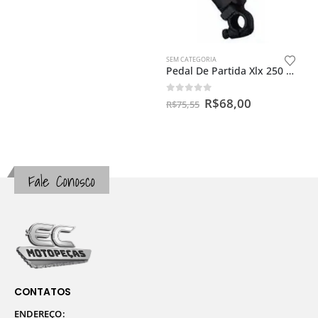
SEM CATEGORIA
Pedal De Partida Xlx 250 /xlx350 Completo
0
out of 5
R$
68,00
R$
75,55
Fale Conosco
CONTATOS
ENDEREÇO: