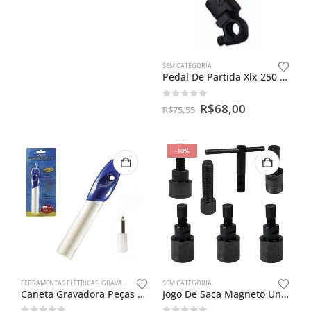
SEM CATEGORIA
Pedal De Partida Xlx 250 /xlx350 Completo
0
out of 5
R$
68,00
R$
75,55
-10%
FERRAMENTAS ELÉTRICAS
,
GRAVADOR DE PEÇAS
SEM CATEGORIA
,
SEM CATEGORIA
Caneta Gravadora Peças Objetos Metal Plastico Madeira
Jogo De Saca Magneto Universal ( 7 Peças )