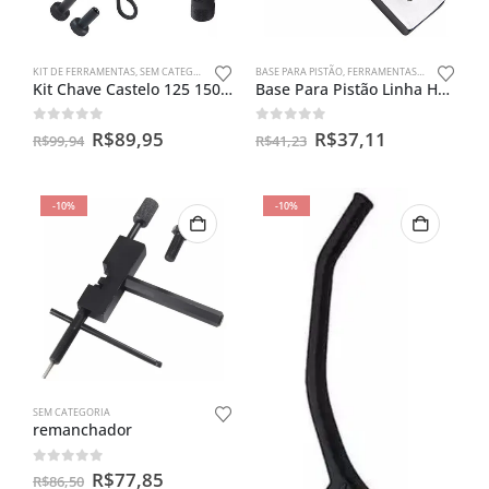
KIT DE FERRAMENTAS
,
SEM CATEGORIA
BASE PARA PISTÃO
,
FERRAMENTAS ESPECIAIS
,
SEM
Kit Chave Castelo 125 150 + Trava + Saca Magneto + Regulador
Base Para Pistão Linha Honda Celfer
0
out of 5
0
out of 5
R$
89,95
R$
37,11
R$
99,94
R$
41,23
-10%
-10%
SEM CATEGORIA
remanchador
0
out of 5
R$
77,85
R$
86,50