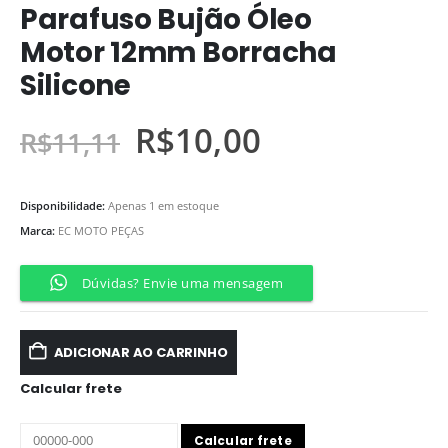
Parafuso Bujão Óleo
Motor 12mm Borracha
Silicone
R$
10,00
R$
11,11
Disponibilidade:
Apenas 1 em estoque
Marca:
EC MOTO PEÇAS
Dúvidas? Envie uma mensagem
ADICIONAR AO CARRINHO
Calcular frete