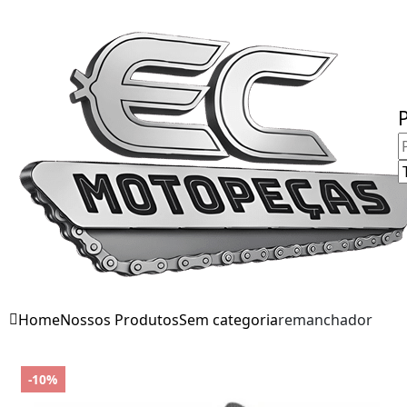
Fale Conosco
Home
Nossos Produtos
Sem categoria
remanchador
-10%