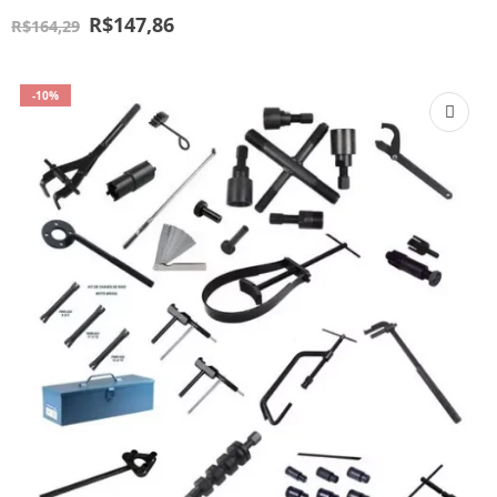
R$
147,86
R$
164,29
-10%