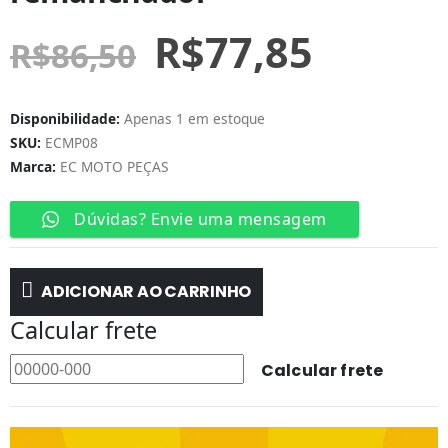
R$
77,85
R$
86,50
Disponibilidade:
Apenas 1 em estoque
SKU:
ECMP08
Marca:
EC MOTO PEÇAS
Dúvidas? Envie uma mensagem
ADICIONAR AO CARRINHO
Calcular frete