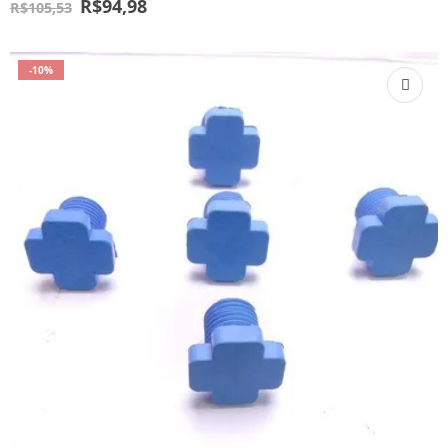
R$
94,98
R$
105,53
-10%