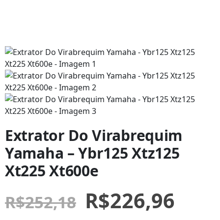
Extrator Do Virabrequim
Yamaha – Ybr125 Xtz125
Xt225 Xt600e
R$
226,96
R$
252,18