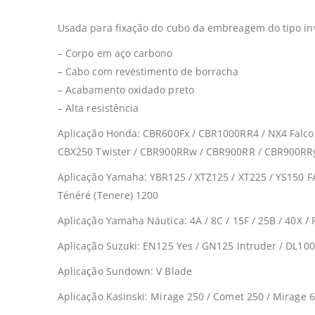
Usada para fixação do cubo da embreagem do tipo inv
– Corpo em aço carbono
– Cabo com revestimento de borracha
– Acabamento oxidado preto
– Alta resistência
Aplicação Honda: CBR600Fx / CBR1000RR4 / NX4 Falco
CBX250 Twister / CBR900RRw / CBR900RR / CBR900RR
Aplicação Yamaha: YBR125 / XTZ125 / XT225 / YS150 F
Ténéré (Tenere) 1200
Aplicação Yamaha Náutica: 4A / 8C / 15F / 25B / 40X / 
Aplicação Suzuki: EN125 Yes / GN125 Intruder / DL100
Aplicação Sundown: V Blade
Aplicação Kasinski: Mirage 250 / Comet 250 / Mirage 