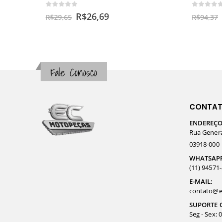
0
out of 5
0
out o
R$
26,69
R$
29,65
R$
94,37
Fale Conosco
CONTA
ENDEREÇO
Rua General
03918-000
WHATSAP
(11) 94571
E-MAIL:
contato@e
SUPORTE 
Seg - Sex: 