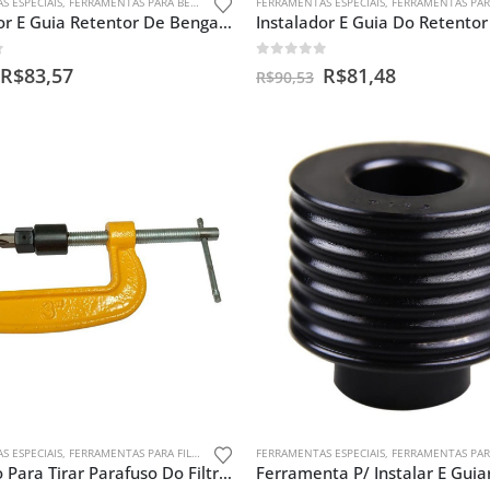
S ESPECIAIS
,
FERRAMENTAS PARA BENGALAS
FERRAMENTAS ESPECIAIS
,
FERRAMENTAS PARA BEN
Instalador E Guia Retentor De Bengala Cg 150
f 5
0
out of 5
R$
83,57
R$
81,48
R$
90,53
S ESPECIAIS
,
FERRAMENTAS PARA FILTROS CENTRÍFUGO
FERRAMENTAS ESPECIAIS
,
FERRAMENTAS PARA BEN
Sargento Para Tirar Parafuso Do Filtro Centrífugo Da Moto