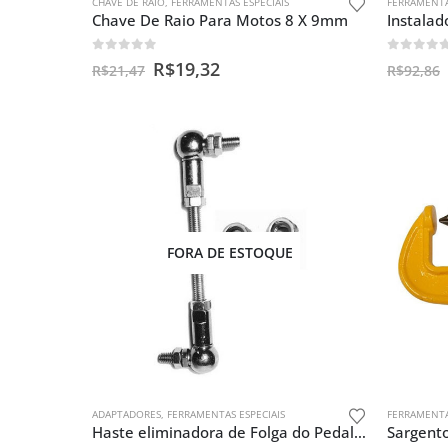
CHAVE DE RAIO
,
FERRAMENTAS ESPECIAIS
FERRAMENTA
Chave De Raio Para Motos 8 X 9mm
0
out of 5
0
out o
R$
19,32
R$
21,47
R$
92,86
FORA DE ESTOQUE
ADAPTADORES
,
FERRAMENTAS ESPECIAIS
FERRAMENTA
Haste eliminadora de Folga do Pedal do Câmbio – Honda Twister e CB 300