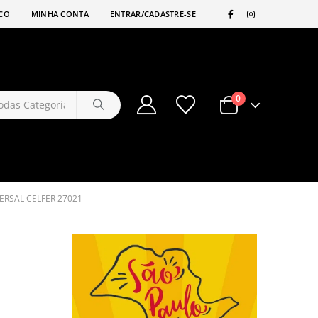
|
CO
MINHA CONTA
ENTRAR/CADASTRE-SE
0
ERSAL CELFER 27021