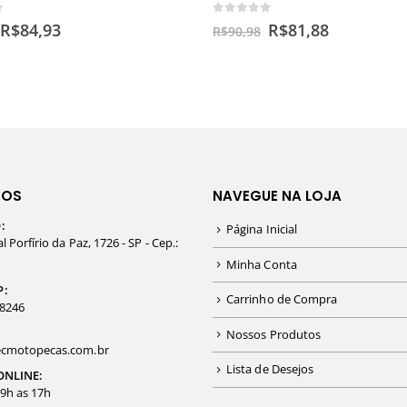
f 5
0
out of 5
R$
84,93
R$
81,88
R$
90,98
TOS
NAVEGUE NA LOJA
:
Página Inicial
 Porfírio da Paz, 1726 - SP - Cep.:
Minha Conta
P:
Carrinho de Compra
-8246
Nossos Produtos
cmotopecas.com.br
Lista de Desejos
ONLINE:
09h as 17h