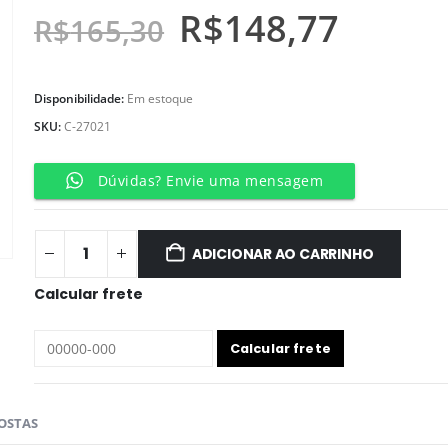
R$
148,77
R$
165,30
Disponibilidade:
Em estoque
SKU:
C-27021
Dúvidas? Envie uma mensagem
ADICIONAR AO CARRINHO
Calcular frete
OSTAS