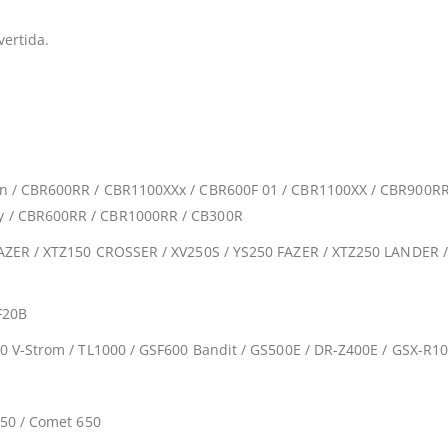
ertida.
n / CBR600RR / CBR1100XXx / CBR600F 01 / CBR1100XX / CBR900RR2
y / CBR600RR / CBR1000RR / CB300R
AZER / XTZ150 CROSSER / XV250S / YS250 FAZER / XTZ250 LANDER /
F20B
0 V-Strom / TL1000 / GSF600 Bandit / GS500E / DR-Z400E / GSX-R1
650 / Comet 650