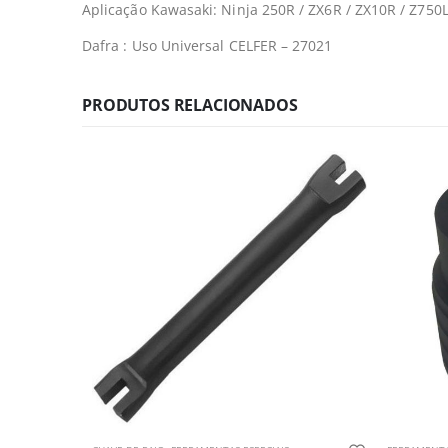
Aplicação Kawasaki: Ninja 250R / ZX6R / ZX10R / Z750L
Dafra : Uso Universal CELFER – 27021
PRODUTOS RELACIONADOS