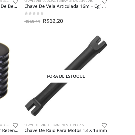
GALAS
CHAVES ARTICULADAS
,
FERRAMENTAS ESPECIAIS
Instalador E Guia Do Retentor De Bengala Yamaha Crosser 150
Chave De Vela Articulada 16m – Cg150 / Ybr 125/ Twister
0
out of 5
R$
62,20
R$
69,11
FORA DE ESTOQUE
GALAS
CHAVE DE RAIO
,
FERRAMENTAS ESPECIAIS
Ferramenta P/ Instalar E Guiar Retentor De Bengala Da Cg/ml
Chave De Raio Para Motos 13 X 13mm