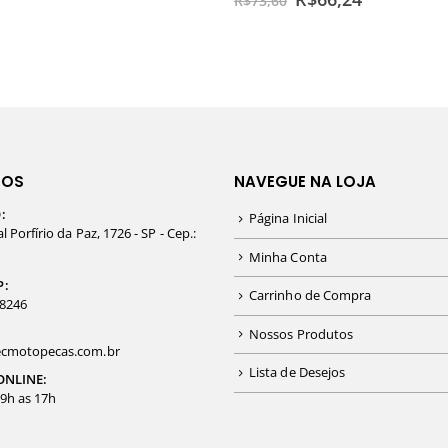
R$
73,60
TOS
NAVEGUE NA LOJA
:
Página Inicial
 Porfírio da Paz, 1726 - SP - Cep.:
Minha Conta
P:
Carrinho de Compra
-8246
Nossos Produtos
cmotopecas.com.br
Lista de Desejos
ONLINE:
09h as 17h