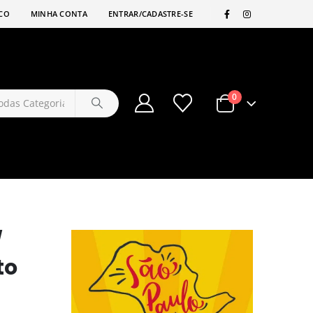
|
CO
MINHA CONTA
ENTRAR/CADASTRE-SE
0
/
to