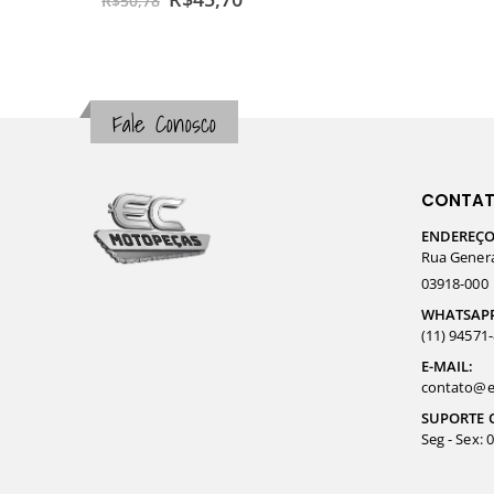
R$
50,78
Fale Conosco
CONTA
ENDEREÇO
Rua General
03918-000
WHATSAP
(11) 94571
E-MAIL:
contato@e
SUPORTE 
Seg - Sex: 