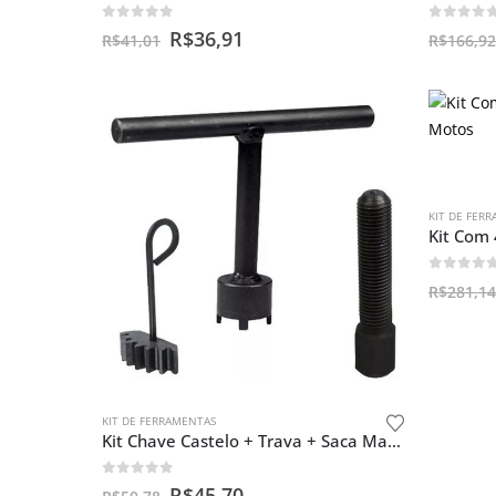
0
out of 5
0
out o
R$
36,91
R$
41,01
R$
166,92
KIT DE FER
0
out o
R$
281,14
KIT DE FERRAMENTAS
Kit Chave Castelo + Trava + Saca Magneto Cg125 00 – 02
0
out of 5
R$
45,70