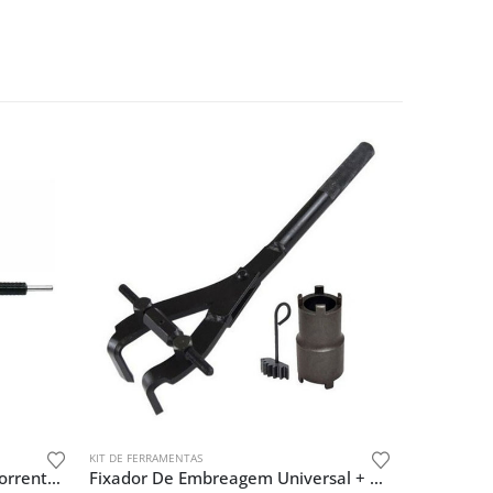
KIT DE FERRAMENTAS
Jogo De Extrator De Pino De Corrente 428 E 520 Elos
Fixador De Embreagem Universal + Chave Castelo Dupla E Trava