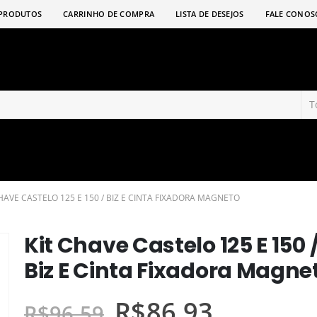
PRODUTOS
CARRINHO DE COMPRA
LISTA DE DESEJOS
FALE CONOS
HAVE CASTELO 125 E 150 / BIZ E CINTA FIXADORA MAGNETO
Kit Chave Castelo 125 E 150 
Biz E Cinta Fixadora Magne
R$
86,93
R$
96,59