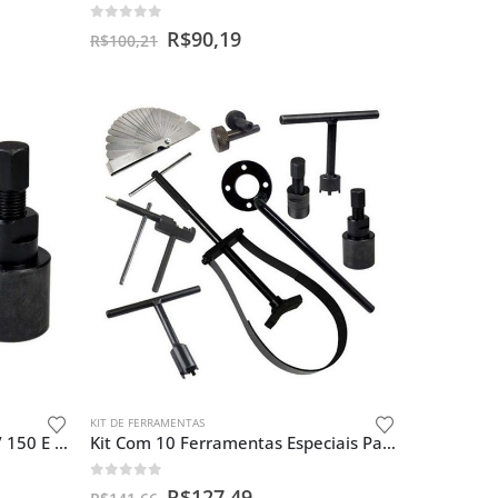
0
out of 5
R$
90,19
R$
100,21
KIT DE FERRAMENTAS
Kit Saca Magneto Honda 125 / 150 E Castelo Dupla 20x24mm
Kit Com 10 Ferramentas Especiais Para Motos
0
out of 5
R$
127,49