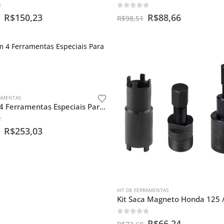
f 5
0
out of 5
R$
150,23
R$
88,66
R$
98,51
RAMENTAS
Kit Com 4 Ferramentas Especiais Para Motos
f 5
R$
253,03
KIT DE FERRAMENTAS
0
out of 5
R$
66,24