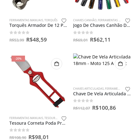
FERRAMENTAS MANUAIS
,
TORQUÊS
CHAVES CANHÃO
,
FERRAMENTAS MANUAIS
Torquês Armador De 12 Polegadas Berg Tools
Jogo De Chaves Canhão De 5 A 13mm Com 07 Peças
0
out of 5
0
out of 5
R$
48,59
R$
62,11
R$
53,99
R$
69,01
-20%
CHAVES ARTICULADAS
,
FERRAMENTAS MANUAIS
Chave De Vela Articulada 18mm – Moto 125 A 750cc
0
out of 5
R$
100,86
R$
112,07
FERRAMENTAS MANUAIS
,
TESOURA PODA
Tesoura Corneta Poda Profissional 230mm 9” Original 244
0
out of 5
R$
98,01
R$
108,90