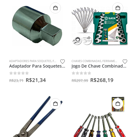
ADAPTADORES PARA SOQUETES
,
FERRAMENTAS MANUAIS
CHAVES COMBINADAS
,
FERRAMENTAS MANUAIS
Adaptador Para Soquetes Entra 1/2 Sai 3/8 Macho Em Aço Cr-v
Jogo De Chave Combinada Catracada 8 A 19 Mm 8 Peças Sata
0
out of 5
0
out of 5
R$
21,34
R$
268,19
R$
23,71
R$
297,99