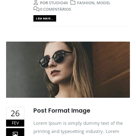
POR
STUDIO4X
FASHION
,
MODEL
0 COMENTÁRIOS
LEIA MAIS...
Post Format Image
26
Lorem Ipsum is simply dummy text of the
FEV
printing and typesetting industry. Lorem