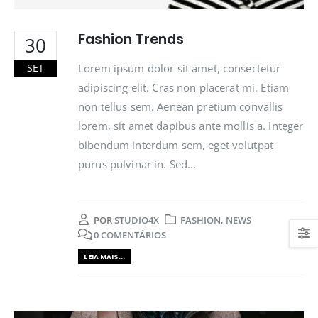
Fashion Trends
30
Lorem ipsum dolor sit amet, consectetur
SET
adipiscing elit. Cras non placerat mi. Etiam
non tellus sem. Aenean pretium convallis
lorem, sit amet dapibus ante mollis a. Integer
bibendum interdum sem, eget volutpat
purus pulvinar in. Sed...
POR
STUDIO4X
FASHION
,
NEWS
0 COMENTÁRIOS
LEIA MAIS...