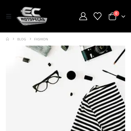
0
BLOG
FASHION