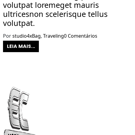
volutpat loremeget mauris
ultricesnon scelerisque tellus
volutpat.
Por
studio4x
Bag
,
Traveling
0 Comentários
LEIA MAIS...