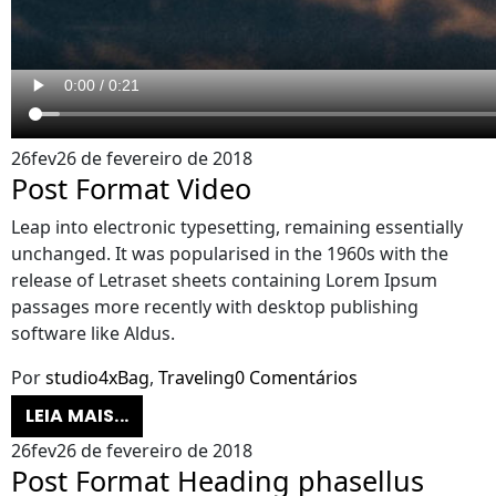
26
fev
26 de fevereiro de 2018
Post Format Video
Leap into electronic typesetting, remaining essentially
unchanged. It was popularised in the 1960s with the
release of Letraset sheets containing Lorem Ipsum
passages more recently with desktop publishing
software like Aldus.
Por
studio4x
Bag
,
Traveling
0 Comentários
LEIA MAIS...
26
fev
26 de fevereiro de 2018
Post Format Heading phasellus