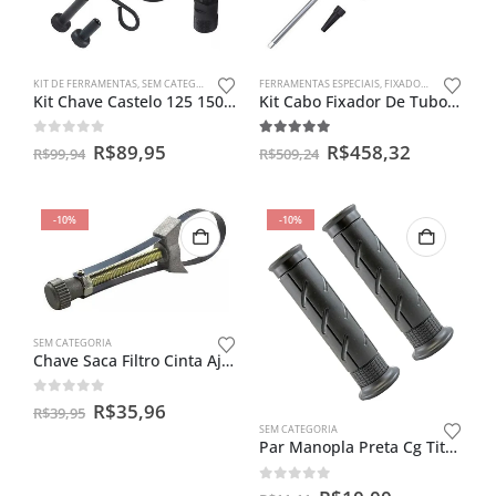
KIT DE FERRAMENTAS
,
SEM CATEGORIA
FERRAMENTAS ESPECIAIS
,
FIXADOR DE TUBO
,
KIT
Kit Chave Castelo 125 150 + Trava + Saca Magneto + Regulador
Kit Cabo Fixador De Tubo Interno Bengala + Adaptadores Motos
0
out of 5
5.00
out of 5
R$
89,95
R$
458,32
R$
99,94
R$
509,24
-10%
-10%
SEM CATEGORIA
Chave Saca Filtro Cinta Ajustável 60mm 120mm Universal Motos
0
out of 5
R$
35,96
R$
39,95
SEM CATEGORIA
Par Manopla Preta Cg Titan Fan Start 125 150 160 Honda
0
out of 5