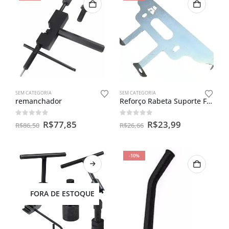
SEM CATEGORIA
SEM CATEGORIA
remanchador
Reforço Rabeta Suporte Fixador Fan Start Titan Cargo 150 160
0
out of 5
0
out of 5
R$
77,85
R$
23,99
R$
86,50
R$
26,66
-10%
FORA DE ESTOQUE