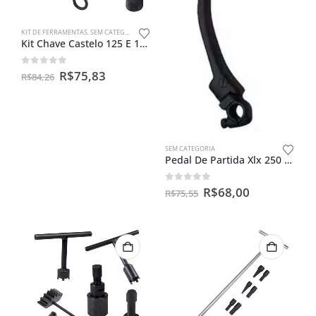
KIT DE FERRAMENTAS
,
SEM CATEGORIA
Kit Chave Castelo 125 E 150 + Trava Embreagem + Saca Magneto
0
out of 5
R$
75,83
R$
84,26
SEM CATEGORIA
Pedal De Partida Xlx 250 /xlx350 Completo
0
out of 5
R$
68,00
R$
75,55