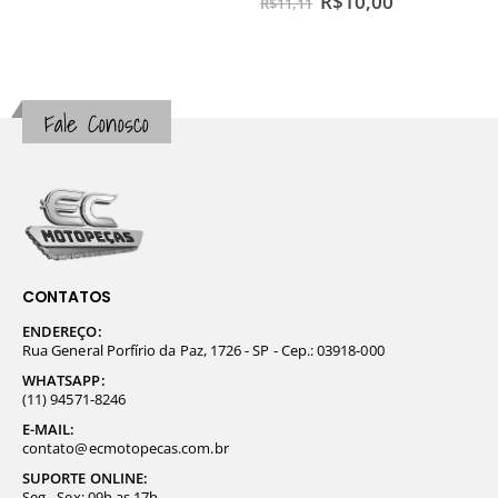
R$
10,00
R$
11,11
Fale Conosco
CONTATOS
ENDEREÇO:
Rua General Porfírio da Paz, 1726 - SP - Cep.: 03918-000
WHATSAPP:
(11) 94571-8246
E-MAIL:
contato@ecmotopecas.com.br
SUPORTE ONLINE:
Seg - Sex: 09h as 17h